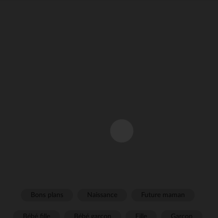
Bons plans
Naissance
Future maman
Bébé fille
Bébé garçon
Fille
Garçon