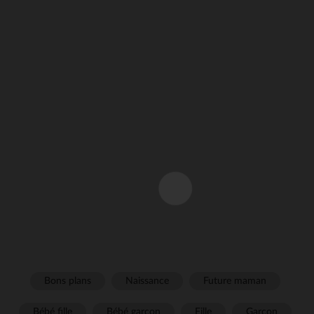
Bons plans
Naissance
Future maman
Bébé fille
Bébé garçon
Fille
Garçon