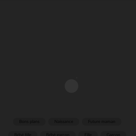
Bons plans
Naissance
Future maman
Bébé fille
Bébé garçon
Fille
Garçon