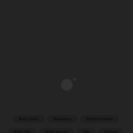
Bons plans
Naissance
Future maman
Bébé fille
Bébé garçon
Fille
Garçon