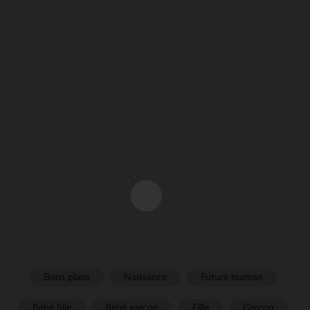
Bons plans
Naissance
Future maman
Bébé fille
Bébé garçon
Fille
Garçon