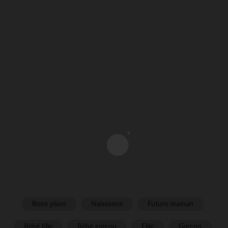
Bons plans
Naissance
Future maman
Bébé fille
Bébé garçon
Fille
Garçon