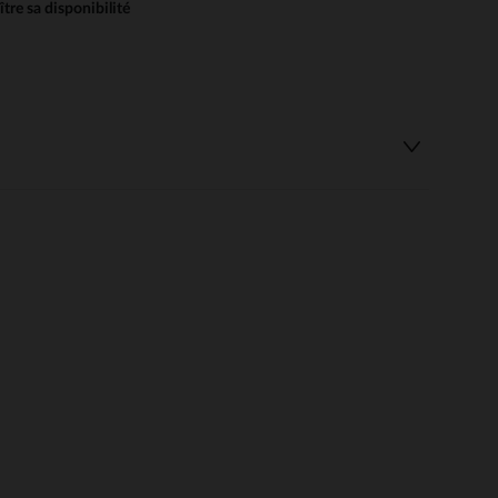
re sa disponibilité
 Options
tres de confidentialité, en garantissant la conformité avec les