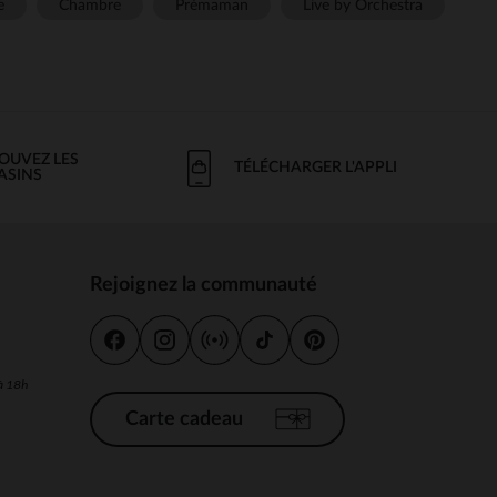
e
Chambre
Prémaman
Live by Orchestra
OUVEZ LES
TÉLÉCHARGER L'APPLI
ASINS
Rejoignez la communauté
s
 à 18h
Carte cadeau