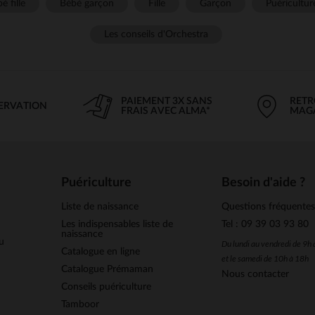
é fille
Bébé garçon
Fille
Garçon
Puéricultur
Les conseils d'Orchestra
PAIEMENT 3X SANS
RETR
SERVATION
FRAIS AVEC ALMA*
MAG
Puériculture
Besoin d'aide ?
Liste de naissance
Questions fréquente
Les indispensables liste de
Tel : 09 39 03 93 80
naissance
u
Du lundi au vendredi de 9h
Catalogue en ligne
et le samedi de 10h à 18h
Catalogue Prémaman
Nous contacter
Conseils puériculture
Tamboor