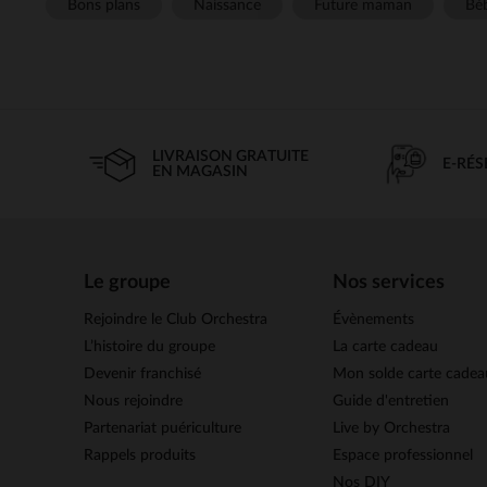
Bons plans
Naissance
Future maman
Béb
LIVRAISON GRATUITE
E-RÉ
EN MAGASIN
Le groupe
Nos services
Rejoindre le Club Orchestra
Évènements
L’histoire du groupe
La carte cadeau
Devenir franchisé
Mon solde carte cadea
Nous rejoindre
Guide d'entretien
Partenariat puériculture
Live by Orchestra
Rappels produits
Espace professionnel
Nos DIY