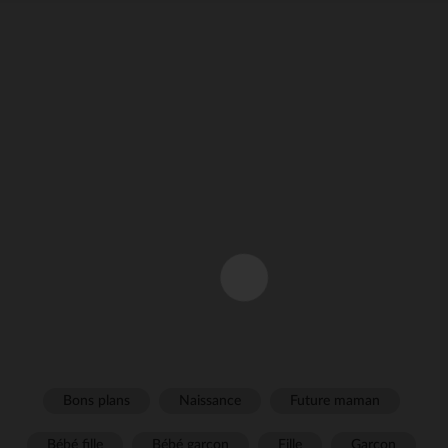
Bons plans
Naissance
Future maman
Bébé fille
Bébé garçon
Fille
Garçon