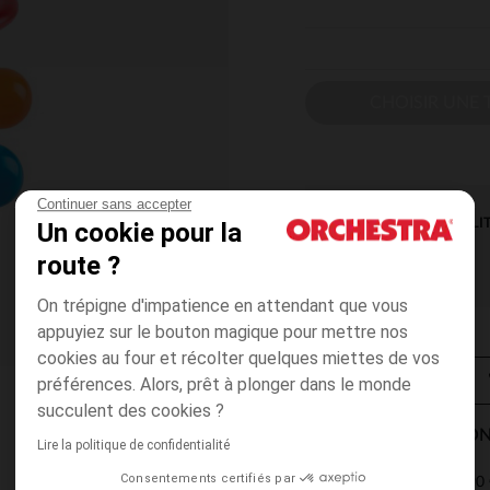
CHOISIR UNE T
Continuer sans accepter
DISPONIBILI
Un cookie pour la
route ?
On trépigne d'impatience en attendant que vous
appuyiez sur le bouton magique pour mettre nos
cookies au four et récolter quelques miettes de vos
préférences. Alors, prêt à plonger dans le monde
succulent des cookies ?
MODES DE LIVRAISON
Lire la politique de confidentialité
Consentements certifiés par
4,90 
Point Relais