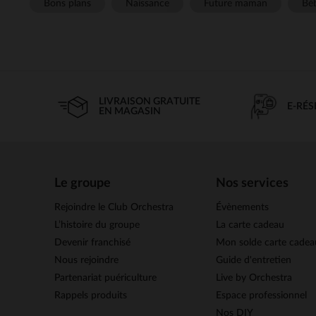
Bons plans
Naissance
Future maman
Béb
LIVRAISON GRATUITE
E-RÉ
EN MAGASIN
Le groupe
Nos services
Rejoindre le Club Orchestra
Évènements
L’histoire du groupe
La carte cadeau
Devenir franchisé
Mon solde carte cadea
Nous rejoindre
Guide d'entretien
Partenariat puériculture
Live by Orchestra
Rappels produits
Espace professionnel
Nos DIY