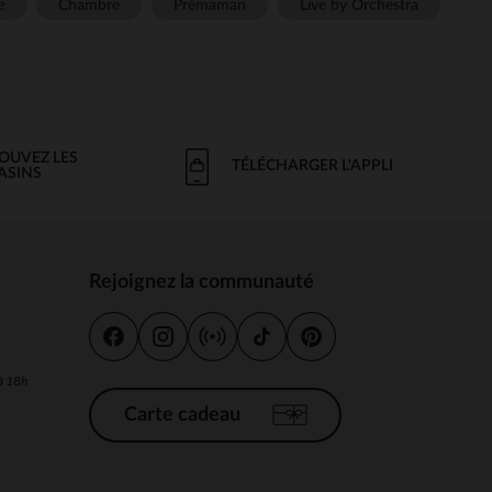
e
Chambre
Prémaman
Live by Orchestra
OUVEZ LES
TÉLÉCHARGER L'APPLI
ASINS
Rejoignez la communauté
s
 à 18h
Carte cadeau