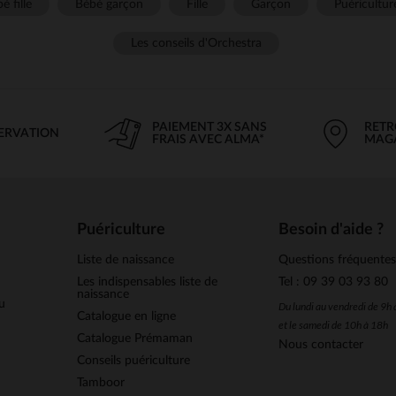
é fille
Bébé garçon
Fille
Garçon
Puéricultur
Les conseils d'Orchestra
PAIEMENT 3X SANS
RETR
SERVATION
FRAIS AVEC ALMA*
MAG
Puériculture
Besoin d'aide ?
Liste de naissance
Questions fréquente
Les indispensables liste de
Tel : 09 39 03 93 80
naissance
u
Du lundi au vendredi de 9h
Catalogue en ligne
et le samedi de 10h à 18h
Catalogue Prémaman
Nous contacter
Conseils puériculture
Tamboor