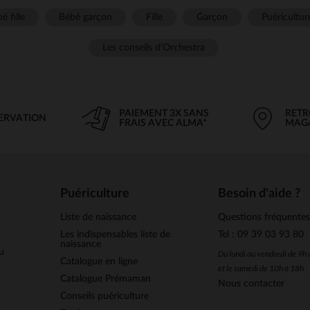
é fille
Bébé garçon
Fille
Garçon
Puéricultur
Les conseils d'Orchestra
PAIEMENT 3X SANS
RETR
SERVATION
FRAIS AVEC ALMA*
MAG
Puériculture
Besoin d'aide ?
Liste de naissance
Questions fréquente
Les indispensables liste de
Tel : 09 39 03 93 80
naissance
u
Du lundi au vendredi de 9h
Catalogue en ligne
et le samedi de 10h à 18h
Catalogue Prémaman
Nous contacter
Conseils puériculture