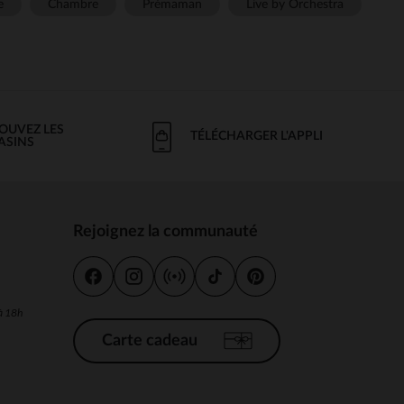
e
Chambre
Prémaman
Live by Orchestra
OUVEZ LES
TÉLÉCHARGER L'APPLI
ASINS
Rejoignez la communauté
s
 à 18h
Carte cadeau