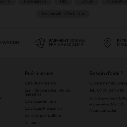
é fille
Bébé garçon
Fille
Garçon
Puéricultur
Les conseils d'Orchestra
PAIEMENT 3X SANS
RETR
SERVATION
FRAIS AVEC ALMA*
MAG
Puériculture
Besoin d'aide ?
Liste de naissance
Questions fréquente
Les indispensables liste de
Tel : 09 39 03 93 80
naissance
u
Du lundi au vendredi de 9h
Catalogue en ligne
et le samedi de 10h à 18h
Catalogue Prémaman
Nous contacter
Conseils puériculture
Tamboor