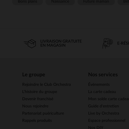
Bons plans
Naissance
Future maman
Béb
LIVRAISON GRATUITE
E-RÉ
EN MAGASIN
Le groupe
Nos services
Rejoindre le Club Orchestra
Évènements
L’histoire du groupe
La carte cadeau
Devenir franchisé
Mon solde carte cadea
Nous rejoindre
Guide d'entretien
Partenariat puériculture
Live by Orchestra
Rappels produits
Espace professionnel
Nos DIY