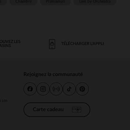
e
Chambre
Prémaman
Live by Orchestra
OUVEZ LES
TÉLÉCHARGER L'APPLI
ASINS
Rejoignez la communauté
s
 à 18h
Carte cadeau