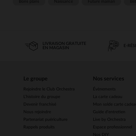
Bons plans
Naissance
Future maman
Béb
LIVRAISON GRATUITE
E-RÉ
EN MAGASIN
Le groupe
Nos services
Rejoindre le Club Orchestra
Évènements
L’histoire du groupe
La carte cadeau
Devenir franchisé
Mon solde carte cadea
Nous rejoindre
Guide d'entretien
Partenariat puériculture
Live by Orchestra
Rappels produits
Espace professionnel
Nos DIY