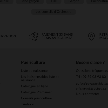
é fille
Bébé garçon
Fille
Garçon
Puéricultur
Les conseils d'Orchestra
PAIEMENT 3X SANS
RETR
SERVATION
FRAIS AVEC ALMA*
MAG
Puériculture
Besoin d'aide ?
Liste de naissance
Questions fréquente
Les indispensables liste de
Tel : 09 39 03 93 80
naissance
u
Du lundi au vendredi de 9h
Catalogue en ligne
et le samedi de 10h à 18h
Catalogue Prémaman
Nous contacter
Conseils puériculture
Tamboor