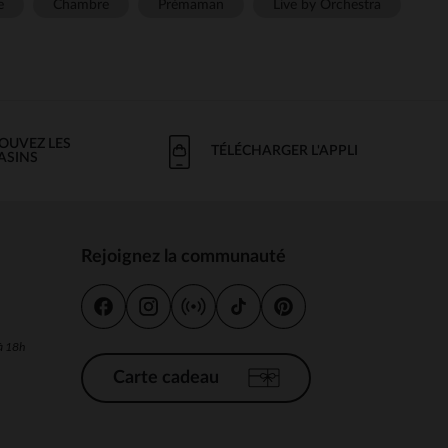
e
Chambre
Prémaman
Live by Orchestra
OUVEZ LES
TÉLÉCHARGER L'APPLI
ASINS
Rejoignez la communauté
s
 à 18h
Carte cadeau