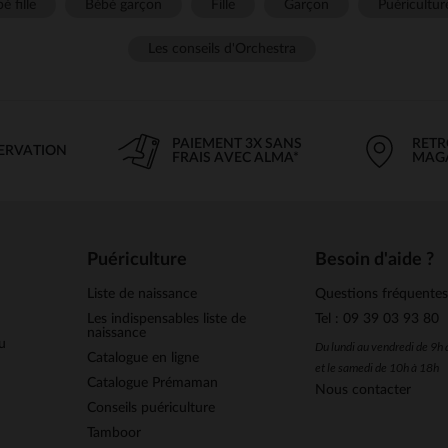
é fille
Bébé garçon
Fille
Garçon
Puéricultur
Les conseils d'Orchestra
PAIEMENT 3X SANS
RETR
SERVATION
FRAIS AVEC ALMA*
MAG
Puériculture
Besoin d'aide ?
Liste de naissance
Questions fréquente
Les indispensables liste de
Tel : 09 39 03 93 80
naissance
u
Du lundi au vendredi de 9h
Catalogue en ligne
et le samedi de 10h à 18h
Catalogue Prémaman
Nous contacter
Conseils puériculture
Tamboor