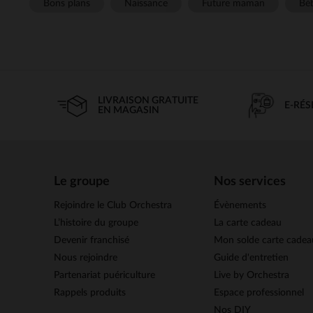
Bons plans
Naissance
Future maman
Béb
LIVRAISON GRATUITE
E-RÉ
EN MAGASIN
Le groupe
Nos services
Rejoindre le Club Orchestra
Évènements
L’histoire du groupe
La carte cadeau
Devenir franchisé
Mon solde carte cadea
Nous rejoindre
Guide d'entretien
Partenariat puériculture
Live by Orchestra
Rappels produits
Espace professionnel
Nos DIY