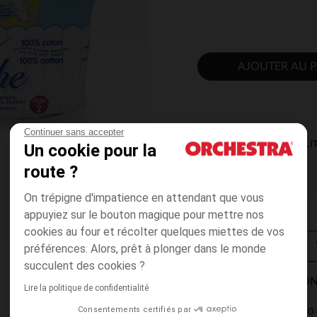
AJOUTER AU P
Continuer sans accepter
DISPONIBILI
Un cookie pour la
route ?
On trépigne d'impatience en attendant que vous
appuyiez sur le bouton magique pour mettre nos
cookies au four et récolter quelques miettes de vos
préférences. Alors, prêt à plonger dans le monde
succulent des cookies ?
MODES DE LIVRAISON
Lire la politique de confidentialité
Consentements certifiés par
4,90 
Point Relais