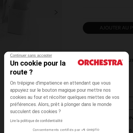
AJOUTER AU P
Continuer sans accepter
DISPONIBILI
Un cookie pour la
route ?
On trépigne d'impatience en attendant que vous
appuyiez sur le bouton magique pour mettre nos
cookies au four et récolter quelques miettes de vos
préférences. Alors, prêt à plonger dans le monde
succulent des cookies ?
MODES DE LIVRAISON
Lire la politique de confidentialité
Consentements certifiés par
4,90 
Point Relais