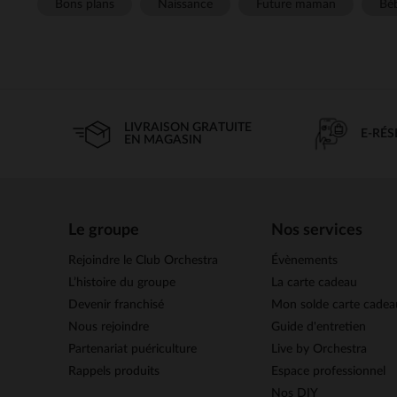
Bons plans
Naissance
Future maman
Béb
LIVRAISON GRATUITE
E-RÉ
EN MAGASIN
Le groupe
Nos services
Rejoindre le Club Orchestra
Évènements
L’histoire du groupe
La carte cadeau
Devenir franchisé
Mon solde carte cadea
Nous rejoindre
Guide d'entretien
Partenariat puériculture
Live by Orchestra
Rappels produits
Espace professionnel
Nos DIY