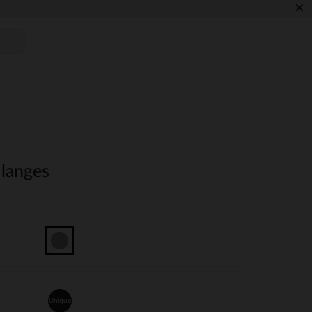
×
 langes
Unique