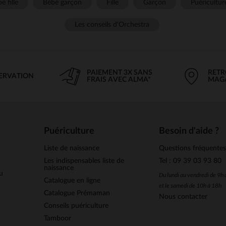
é fille
Bébé garçon
Fille
Garçon
Puéricultur
Les conseils d'Orchestra
PAIEMENT 3X SANS
RETR
SERVATION
FRAIS AVEC ALMA*
MAG
Puériculture
Besoin d'aide ?
Liste de naissance
Questions fréquente
Les indispensables liste de
Tel : 09 39 03 93 80
naissance
u
Du lundi au vendredi de 9h
Catalogue en ligne
et le samedi de 10h à 18h
Catalogue Prémaman
Nous contacter
Conseils puériculture
Tamboor