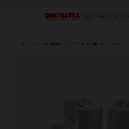
Menu
Orchestra
Puériculture
Toilette et soin
Propreté,change