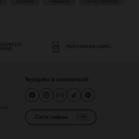
e
Chambre
Prémaman
Live by Orchestra
OUVEZ LES
TÉLÉCHARGER L'APPLI
ASINS
Rejoignez la communauté
s
 à 18h
Carte cadeau