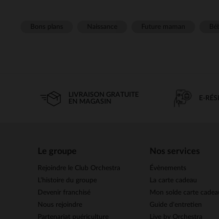
Bons plans
Naissance
Future maman
Béb
LIVRAISON GRATUITE
E-RÉ
EN MAGASIN
Le groupe
Nos services
Rejoindre le Club Orchestra
Évènements
L’histoire du groupe
La carte cadeau
Devenir franchisé
Mon solde carte cadea
Nous rejoindre
Guide d'entretien
Partenariat puériculture
Live by Orchestra