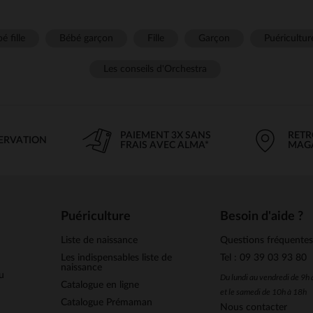
é fille
Bébé garçon
Fille
Garçon
Puéricultur
Les conseils d'Orchestra
PAIEMENT 3X SANS
RETR
SERVATION
FRAIS AVEC ALMA*
MAG
Puériculture
Besoin d'aide ?
Liste de naissance
Questions fréquente
Les indispensables liste de
Tel : 09 39 03 93 80
naissance
u
Du lundi au vendredi de 9h
Catalogue en ligne
et le samedi de 10h à 18h
Catalogue Prémaman
Nous contacter