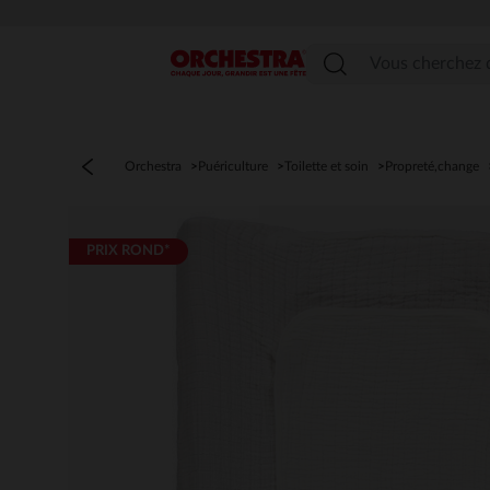
Menu
Orchestra
Puériculture
Toilette et soin
Propreté,change
PRIX ROND*