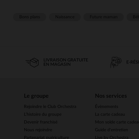
Bons plans
Naissance
Future maman
Béb
LIVRAISON GRATUITE
E-RÉ
EN MAGASIN
Le groupe
Nos services
Rejoindre le Club Orchestra
Évènements
L’histoire du groupe
La carte cadeau
Devenir franchisé
Mon solde carte cadea
Nous rejoindre
Guide d'entretien
Partenariat puériculture
Live by Orchestra