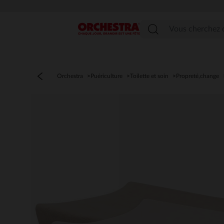
Menu
Orchestra
Puériculture
Toilette et soin
Propreté,change