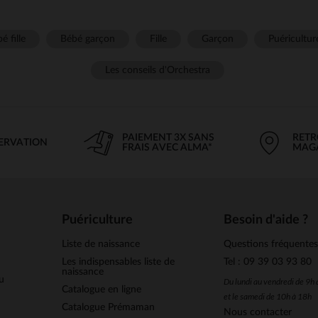
é fille
Bébé garçon
Fille
Garçon
Puéricultur
Les conseils d'Orchestra
PAIEMENT 3X SANS
RETR
SERVATION
FRAIS AVEC ALMA*
MAG
Puériculture
Besoin d'aide ?
Liste de naissance
Questions fréquente
Les indispensables liste de
Tel : 09 39 03 93 80
naissance
u
Du lundi au vendredi de 9h
Catalogue en ligne
et le samedi de 10h à 18h
Catalogue Prémaman
Nous contacter