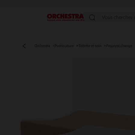
Menu
Orchestra
Puériculture
Toilette et soin
Propreté,change