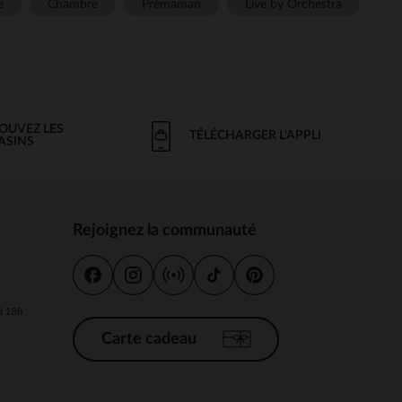
e
Chambre
Prémaman
Live by Orchestra
OUVEZ LES
TÉLÉCHARGER L'APPLI
ASINS
Rejoignez la communauté
s
 à 18h
Carte cadeau