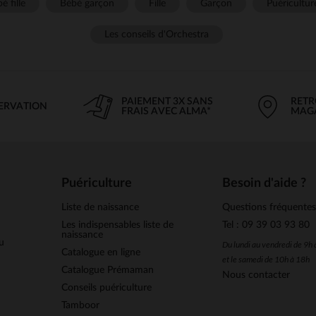
é fille
Bébé garçon
Fille
Garçon
Puéricultur
Les conseils d'Orchestra
PAIEMENT 3X SANS
RETR
SERVATION
FRAIS AVEC ALMA*
MAG
Puériculture
Besoin d'aide ?
Liste de naissance
Questions fréquente
Les indispensables liste de
Tel : 09 39 03 93 80
naissance
u
Du lundi au vendredi de 9h
Catalogue en ligne
et le samedi de 10h à 18h
Catalogue Prémaman
Nous contacter
Conseils puériculture
Tamboor