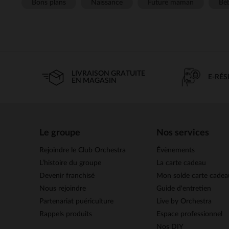
Bons plans
Naissance
Future maman
Béb
LIVRAISON GRATUITE
E-RÉ
EN MAGASIN
Le groupe
Nos services
Rejoindre le Club Orchestra
Évènements
L’histoire du groupe
La carte cadeau
Devenir franchisé
Mon solde carte cadea
Nous rejoindre
Guide d'entretien
Partenariat puériculture
Live by Orchestra
Rappels produits
Espace professionnel
Nos DIY