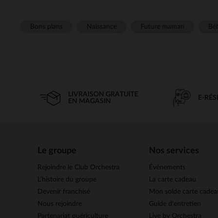
Bons plans
Naissance
Future maman
Béb
LIVRAISON GRATUITE
E-RÉ
EN MAGASIN
Le groupe
Nos services
Rejoindre le Club Orchestra
Évènements
L’histoire du groupe
La carte cadeau
Devenir franchisé
Mon solde carte cadea
Nous rejoindre
Guide d'entretien
Partenariat puériculture
Live by Orchestra