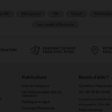
é fille
Bébé garçon
Fille
Garçon
Puéricultur
Les conseils d'Orchestra
PAIEMENT 3X SANS
RETR
SERVATION
FRAIS AVEC ALMA*
MAG
Puériculture
Besoin d'aide ?
Liste de naissance
Questions fréquente
Les indispensables liste de
Tel : 09 39 03 93 80
naissance
u
Du lundi au vendredi de 9h
Catalogue en ligne
et le samedi de 10h à 18h
Catalogue Prémaman
Nous contacter