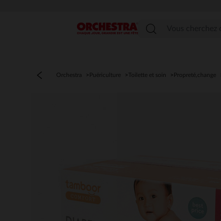
Menu
Orchestra
Puériculture
Toilette et soin
Propreté,change