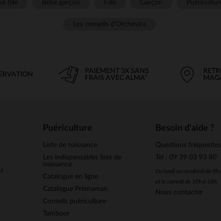
é fille
Bébé garçon
Fille
Garçon
Puéricultur
Les conseils d'Orchestra
PAIEMENT 3X SANS
RETR
SERVATION
FRAIS AVEC ALMA*
MAG
Puériculture
Besoin d'aide ?
Liste de naissance
Questions fréquente
Les indispensables liste de
Tel : 09 39 03 93 80
naissance
u
Du lundi au vendredi de 9h
Catalogue en ligne
et le samedi de 10h à 18h
Catalogue Prémaman
Nous contacter
Conseils puériculture
Tamboor