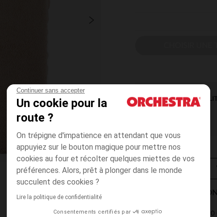
CHOISIR UNE T
Continuer sans accepter
DISPONIBILI
Un cookie pour la
route ?
On trépigne d'impatience en attendant que vous
appuyiez sur le bouton magique pour mettre nos
cookies au four et récolter quelques miettes de vos
préférences. Alors, prêt à plonger dans le monde
succulent des cookies ?
MODES DE LIVRAISON
Lire la politique de confidentialité
Consentements certifiés par
4,90 
Point Relais