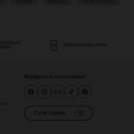
e
Chambre
Prémaman
Live by Orchestra
OUVEZ LES
TÉLÉCHARGER L'APPLI
ASINS
Rejoignez la communauté
s
 à 18h
Carte cadeau