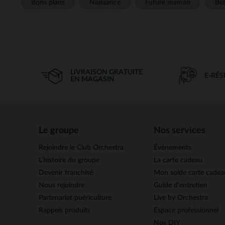
Bons plans
Naissance
Future maman
Béb
LIVRAISON GRATUITE
E-RÉ
EN MAGASIN
Le groupe
Nos services
Rejoindre le Club Orchestra
Évènements
L’histoire du groupe
La carte cadeau
Devenir franchisé
Mon solde carte cadea
Nous rejoindre
Guide d'entretien
Partenariat puériculture
Live by Orchestra
Rappels produits
Espace professionnel
Nos DIY