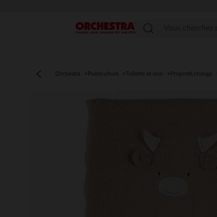
Menu
Orchestra
Puériculture
Toilette et soin
Propreté,change