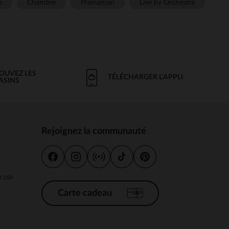
e
Chambre
Prémaman
Live by Orchestra
OUVEZ LES
TÉLÉCHARGER L'APPLI
ASINS
Rejoignez la communauté
s
 à 18h
Carte cadeau