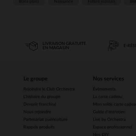
Bons plans
Naissance
Future maman
Béb
LIVRAISON GRATUITE
E-RÉ
EN MAGASIN
Le groupe
Nos services
Rejoindre le Club Orchestra
Évènements
L’histoire du groupe
La carte cadeau
Devenir franchisé
Mon solde carte cadea
Nous rejoindre
Guide d'entretien
Partenariat puériculture
Live by Orchestra
Rappels produits
Espace professionnel
Nos DIY