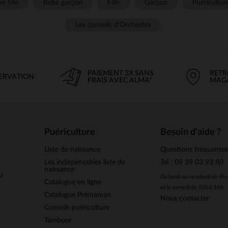
é fille
Bébé garçon
Fille
Garçon
Puéricultur
Les conseils d'Orchestra
PAIEMENT 3X SANS
RETR
SERVATION
FRAIS AVEC ALMA*
MAG
Puériculture
Besoin d'aide ?
Liste de naissance
Questions fréquente
Les indispensables liste de
Tel : 09 39 03 93 80
naissance
u
Du lundi au vendredi de 9h
Catalogue en ligne
et le samedi de 10h à 18h
Catalogue Prémaman
Nous contacter
Conseils puériculture
Tamboor