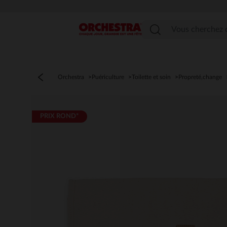
Menu
Orchestra
Puériculture
Toilette et soin
Propreté,change
PRIX ROND*