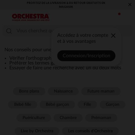
PROFITEZ DE LA LIVRAISON & DU RETOUR GRATUITS EN
×
MAGASIN​
Accédez à votre compte
et à vos avantages
Nos conseils pour une recherche efficace :
Connexion/Inscription
Vérifier l’orthographe de la recherche
Préférer les termes génériques comme “robe”
Essayer de faire une recherche avec un ou deux mots
Bons plans
Naissance
Future maman
Bébé fille
Bébé garçon
Fille
Garçon
Puériculture
Chambre
Prémaman
Live by Orchestra
Les conseils d'Orchestra