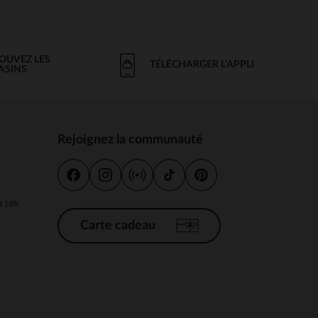
OUVEZ LES
TÉLÉCHARGER L'APPLI
ASINS
 Options
tres de confidentialité, en garantissant la conformité avec les
Rejoignez la communauté
s
 à 18h
Carte cadeau