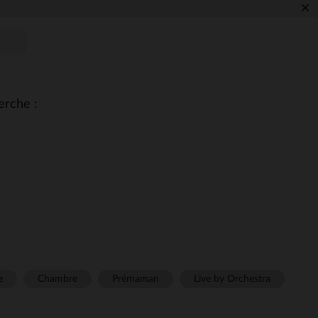
×
erche :
e
Chambre
Prémaman
Live by Orchestra