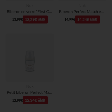
Nuk
Nuk
Biberon en verre "First Choice" 240 ml taille M - Hippocampe
Biberon Perfect Match en verre 230 ml taille M - Arc-en-Ciel
13,29€
14,24€
13,99€
14,99€
Nuk
Petit biberon Perfect Match en verre 120 ml taille S - Arc-en-Ciel
12,34€
12,99€