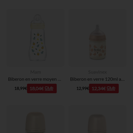
Mam
Suavinex
Biberon en verre moyen 0/6 mois 260 ml - Débit 2
Biberon en verre 120ml avec tétine SX Pro XS Birdies rose
18,04€
12,34€
18,99€
12,99€