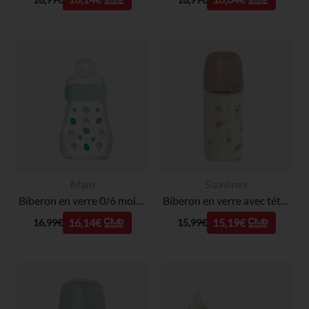
Mam
Suavinex
Biberon en verre 0/6 mois 170ml - Tétine débit 1 - Bleu
Biberon en verre avec tétine physiologique SX Pro M 240 ml Wonderland lapins roses
16,14€
15,19€
16,99€
15,99€