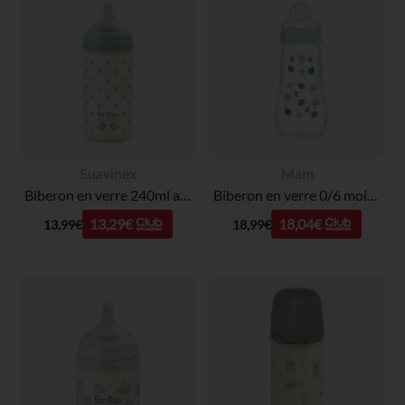
Suavinex
Mam
Biberon en verre 240ml avec tétine SX Pro S Birdies vert
Biberon en verre 0/6 mois 260ml – tétine débit 2
13,29€
18,04€
13,99€
18,99€