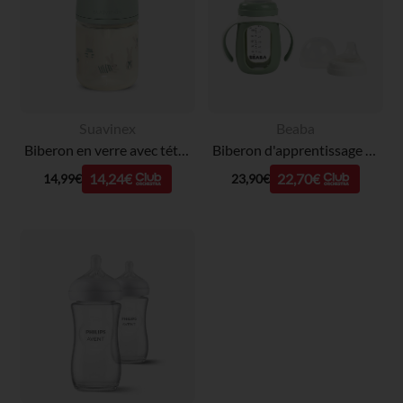
Suavinex
Beaba
Biberon en verre avec tétine physiologique SX Pro S 120 ml Wonderland petits lapins vert
Biberon d'apprentissage 2 en 1 en verre 210ml - Vert sauge
14,24€
22,70€
14,99€
23,90€