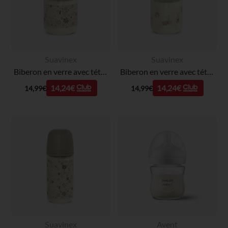
Suavinex
Suavinex
Biberon en verre avec tétine symétrique SX Pro S 120ml Liberty beige
Biberon en verre avec tétine physiologique SX Pro S 120ml Wonderland lapins roses
14,24€
14,24€
14,99€
14,99€
Suavinex
Avent