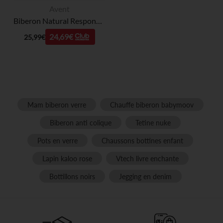
Avent
Biberon Natural Response 3.0 en Verre 240ml - 2 pièces
24,69€
25,99€
Mam biberon verre
Chauffe biberon babymoov
Biberon anti colique
Tetine nuke
Pots en verre
Chaussons bottines enfant
Lapin kaloo rose
Vtech livre enchante
Bottillons noirs
Jegging en denim