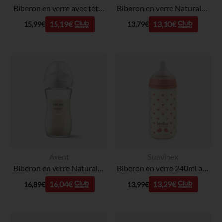
Biberon en verre avec tétine physiologique SX Pro M 240ml Wonderland Liberty beige
Biberon en verre Natural Response 120 ml
15,19€
13,10€
15,99€
13,79€
Avent
Suavinex
Biberon en verre Natural Response 240 ml
Biberon en verre 240ml avec tétine SX Pro S Birdies rose
16,04€
13,29€
16,89€
13,99€