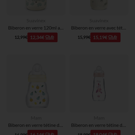
Suavinex
Suavinex
Biberon en verre 120ml avec tétine SX Pro XS Birdies vert
Biberon en verre avec tétine symétrique SX Pro M 240ml Lapins verts
12,34€
15,19€
12,99€
15,99€
Mam
Mam
Biberon en verre tétine débit 1 0-6 mois 170 ml – Blanc
Biberon en verre tétine débit 2 0-6 mois 260 ml – Rose
16,14€
18,04€
16,99€
18,99€