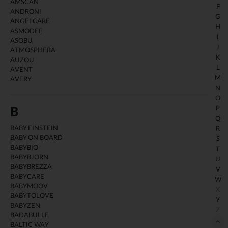
AMSCAN
F
ANDRONI
G
ANGELCARE
H
ASMODEE
I
ASOBU
J
ATMOSPHERA
K
AUZOU
L
AVENT
M
AVERY
N
O
P
B
Q
BABY EINSTEIN
R
BABY ON BOARD
S
BABYBIO
T
BABYBJORN
U
BABYBREZZA
V
BABYCARE
W
BABYMOOV
X
BABYTOLOVE
Y
BABYZEN
Z
BADABULLE
BALTIC WAY