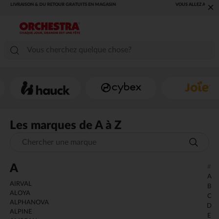
×
VOUS ALLEZ ADORER LA RENTRÉE ! DÉCOUVREZ LA NOUVELLE
COLLECTION !
Les marques de A à Z
Chercher une marque
A
#
A
AIRVAL
B
ALOYA
C
ALPHANOVA
D
ALPINE
E