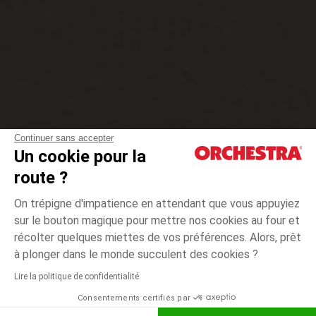
Continuer sans accepter
Un cookie pour la
route ?
On trépigne d'impatience en attendant que vous appuyiez
VOUS ALLEZ
sur le bouton magique pour mettre nos cookies au four et
récolter quelques miettes de vos préférences. Alors, prêt
ADORER LA RENTRÉE
à plonger dans le monde succulent des cookies ?
Lire la politique de confidentialité
Fille
Garçon
Bébé fille
Bébé garçon
Scolaire
Consentements certifiés par