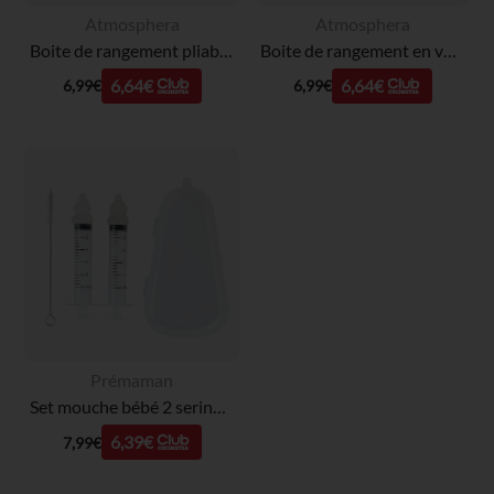
Atmosphera
Atmosphera
Boite de rangement pliable en velours Renard - Gris
Boite de rangement en velours Lion - Jaune
6,64€
6,64€
6,99€
6,99€
Prémaman
Set mouche bébé 2 seringues + goupillon + boîte de rangement
6,39€
7,99€