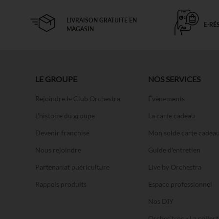
LIVRAISON GRATUITE EN
E-RÉ
MAGASIN
LE GROUPE
NOS SERVICES
Rejoindre le Club Orchestra
Évènements
L'histoire du groupe
La carte cadeau
Devenir franchisé
Mon solde carte cadea
Nous rejoindre
Guide d'entretien
Partenariat puériculture
Live by Orchestra
Rappels produits
Espace professionnel
Nos DIY
Orches'troc - La collect