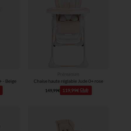
 Options
tres de confidentialité, en garantissant la conformité avec les
Prémaman
+ - Beige
Chaise haute réglable Jude 0+ rose
119,99€
149,99€