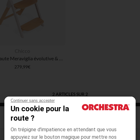
Chicco
Chaise haute Meraviglia évolutive & règlable Fossil
279,99€
2
ARTICLES SUR
2
Continuer sans accepter
Un cookie pour la
route ?
On trépigne d'impatience en attendant que vous
appuyiez sur le bouton magique pour mettre nos