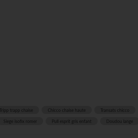
Tripp trapp chaise
Chicco chaise haute
Transats chicco
Siege isofix romer
Pull esprit gris enfant
Doudou lange