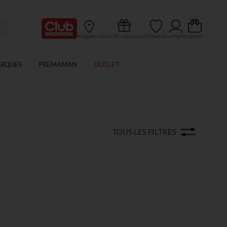
Ma Carte Club
magasins
liste de naissance
favoris
compte
panier
ARQUES
PRÉMAMAN
OUTLET
TOUS LES FILTRES