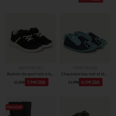
SAXO BLUES
SAXO BLUES
Baskets de sport noir à lacets et velcros garçon
Chaussons bas noir et bleu brodé dinosaure garçon
7,94€
8,39€
11,35€
11,99€
PRIX ROND*