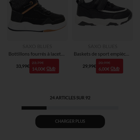
SAXO BLUES
SAXO BLUES
Bottillons fourrés à lacets élastiqués et zip garçon
Baskets de sport empiècement en mesh et simili cuir garçon
23,79€
20,99€
33,99€
29,99€
14,00€
6,00€
24
ARTICLES SUR
92
CHARGER PLUS