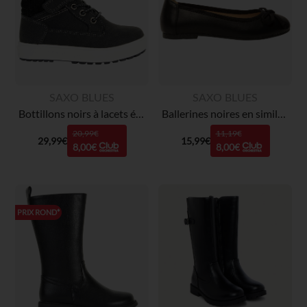
SAXO BLUES
SAXO BLUES
Bottillons noirs à lacets élastiqués fantaisie et scratch garçon
Ballerines noires en simili cuir avec nœud fille
20,99€
11,19€
29,99€
15,99€
8,00€
8,00€
PRIX ROND*