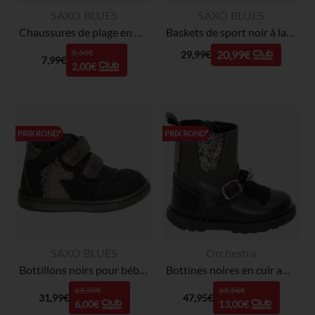
SAXO BLUES
SAXO BLUES
Chaussures de plage en néoprène du 24 au 35
Baskets de sport noir à lacets et velcro pour bébé garçon
5,59€
20,99€
29,99€
7,99€
2,00€
PRIX ROND*
PRIX ROND*
SAXO BLUES
Orchestra
Bottillons noirs pour bébé garçon à scratchs pailletés
Bottines noires en cuir avec boucle et franges et empiècements fantaisie
22,39€
33,56€
31,99€
47,95€
6,00€
13,00€