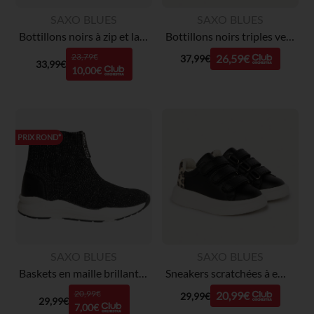
SAXO BLUES
SAXO BLUES
Bottillons noirs à zip et lacets garçon
Bottillons noirs triples velcros pour bébé garçon
23,79€
26,59€
37,99€
33,99€
10,00€
PRIX ROND*
SAXO BLUES
SAXO BLUES
Baskets en maille brillante élastiquée pour enfant fille
Sneakers scratchées à empiècement léopard fille
20,99€
20,99€
29,99€
29,99€
7,00€