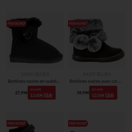
PRIX ROND*
PRIX ROND*
SAXO BLUES
SAXO BLUES
Bottines noires en suédine avec détails en fourrure et bouton fantaisie fille
Bottines noires avec col effet fausse fourrure pour bébé fille
19,59€
27,99€
27,99€
39,99€
12,00€
12,00€
PRIX ROND*
PRIX ROND*