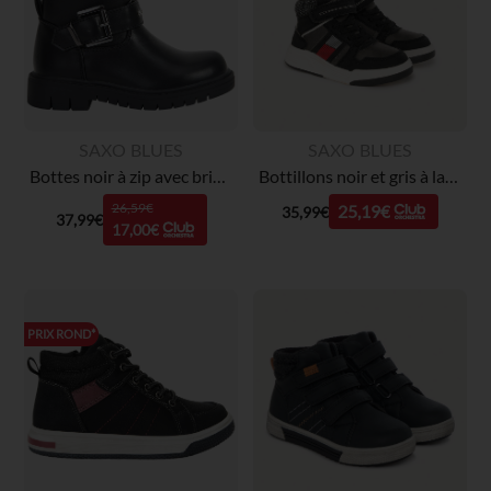
SAXO BLUES
SAXO BLUES
Bottes noir à zip avec bride à strass et boucle fille
Bottillons noir et gris à lacets élastiques + velcros garçon
26,59€
25,19€
35,99€
37,99€
17,00€
PRIX ROND*