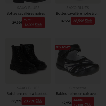
SAXO BLUES
SAXO BLUES
Bottes cavalières noires effet cuir fille
Bottes cavalière noire à boucle fille
27,99€
26,59€
37,99€
39,99€
12,00€
PRIX ROND*
SAXO BLUES
Orchestra
Bottillons noirs à lacet et zip imprimé léopard fille
Babies noires en cuir avec empiècement zébré effet fourrure
24,97€
23,79€
33,99€
49,95€
12,00€