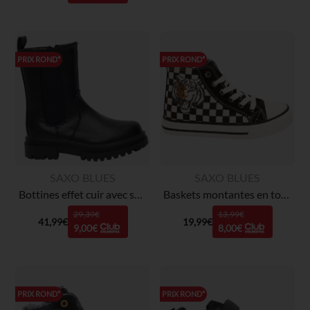
PRIX ROND*
PRIX ROND*
SAXO BLUES
SAXO BLUES
Bottines effet cuir avec semelles chunky fille
Baskets montantes en toile damier avec zip garçon
29,39€
13,99€
41,99€
19,99€
9,00€
8,00€
PRIX ROND*
PRIX ROND*