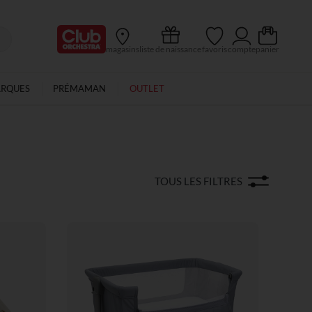
Ma Carte Club
magasins
liste de naissance
favoris
compte
panier
ARQUES
PRÉMAMAN
OUTLET
TOUS LES FILTRES