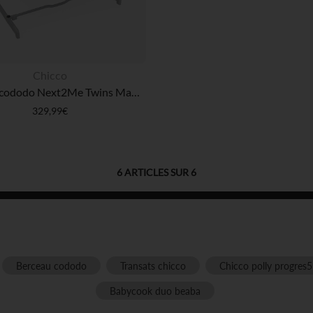
Chicco
Berceau cododo Next2Me Twins Magnet grey
329,99€
6
ARTICLES SUR
6
Berceau cododo
Transats chicco
Chicco polly progres5
Babycook duo beaba