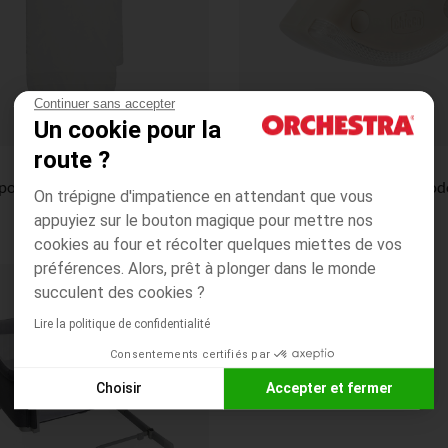
Continuer sans accepter
Un cookie pour la
route ?
Chicco
Chicco
Matelas pour cododo Next2Me Forever
On trépigne d'impatience en attendant que vous
84,99€
29,99€
appuyiez sur le bouton magique pour mettre nos
cookies au four et récolter quelques miettes de vos
préférences. Alors, prêt à plonger dans le monde
succulent des cookies ?
Lire la politique de confidentialité
Consentements certifiés par
Choisir
Accepter et fermer
Axeptio consent
Plateforme de Gestion du Consentement : Personnalisez vos
Notre plateforme vous permet d'adapter et de gérer vos paramè