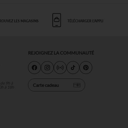
ROUVEZ LES MAGASINS
TÉLÉCHARGER L'APPLI
REJOIGNEZ LA COMMUNAUTÉ
s
 de 9h à
Carte cadeau
0h à 18h