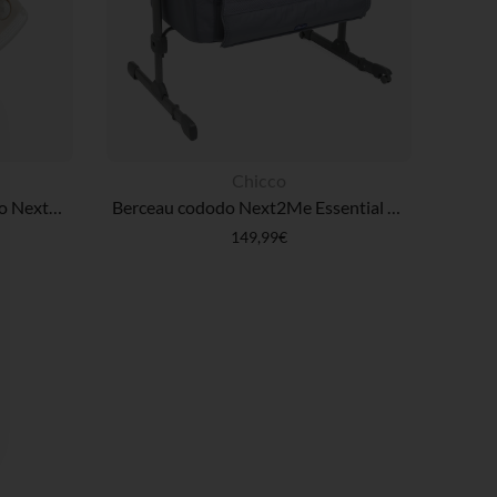
Chicco
Veilleuse pour berceau cododo Next2Me Armonia
Berceau cododo Next2Me Essential - Stone Relux
149,99€
 Options
tres de confidentialité, en garantissant la conformité avec les