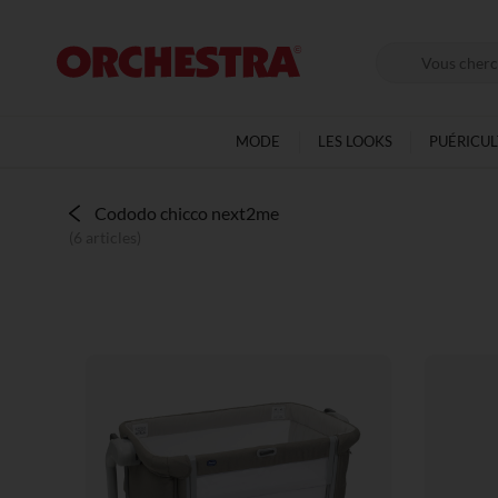
MODE
LES LOOKS
PUÉRICU
Cododo chicco next2me
(6 articles)