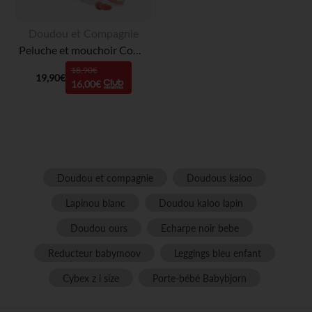
Doudou et Compagnie
Peluche et mouchoir Couleurs Savane lion beige/vert
18,90€
19,90€
16,00€
Doudou et compagnie
Doudous kaloo
Lapinou blanc
Doudou kaloo lapin
Doudou ours
Echarpe noir bebe
Reducteur babymoov
Leggings bleu enfant
Cybex z i size
Porte-bébé Babybjorn