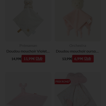
Prémaman
Orchestra
Doudou mouchoir Violette la Chouette - Bande de Rêveurs
Doudou mouchoir ourson en velours pour bébé fille
11,99€
6,99€
14,99€
13,99€
PRIX ROND*