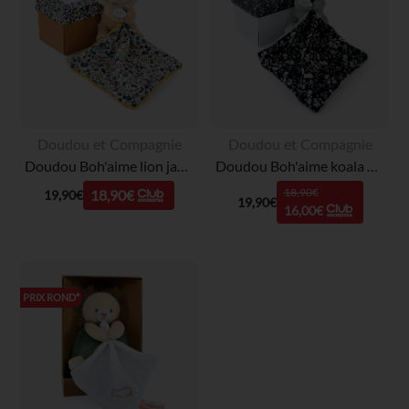
Doudou et Compagnie
Doudou et Compagnie
Doudou Boh'aime lion jaune avec mouchoir imprimé
Doudou Boh'aime koala gris avec mouchoir imprimé
18,90€
18,90€
19,90€
19,90€
16,00€
PRIX ROND*