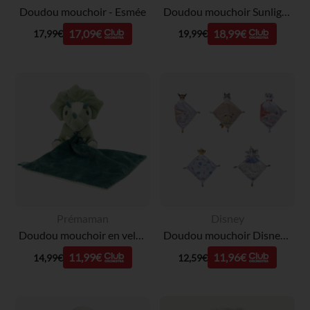
Doudou mouchoir - Esmée
Doudou mouchoir Sunlight
17,09€
18,99€
17,99€
19,99€
Prémaman
Disney
Doudou mouchoir en velours Carlos le Tricératops
Doudou mouchoir Disney (modèle aléatoire)
11,99€
11,96€
14,99€
12,59€