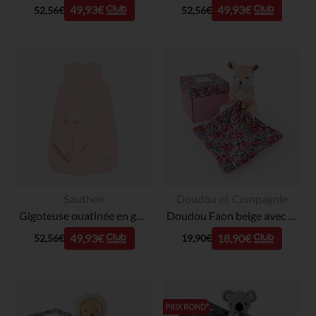
49,93€
49,93€
52,56€
52,56€
Sauthon
Doudou et Compagnie
Gigoteuse ouatinée en gaze 0-6M TOG 2 + doudou mouchoir pétale
Doudou Faon beige avec mouchoir Boh'Aime 12cm
49,93€
18,90€
52,56€
19,90€
PRIX ROND*