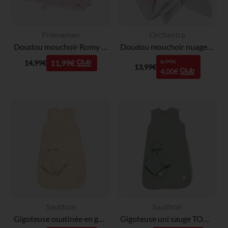
Prémaman
Orchestra
Doudou mouchoir Romy La Souris - 47cm
Doudou mouchoir nuage imprimé gouttes de pluie pour bébé
6,99€
11,99€
14,99€
13,99€
4,00€
Sauthon
Sauthon
Gigoteuse ouatinée en gaze 0-6M TOG 2 + doudou mouchoir vanilla
Gigoteuse uni sauge TOG 2 avec doudou mouchoir