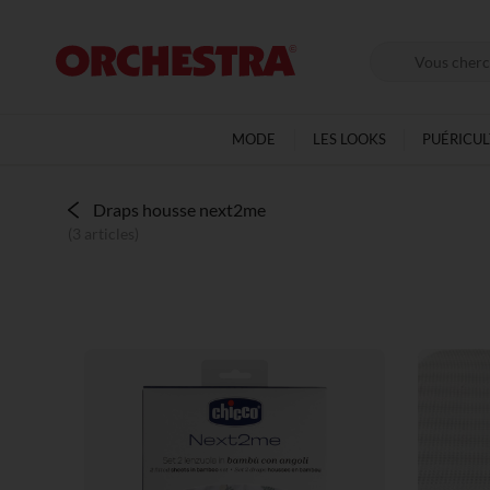
MODE
LES LOOKS
PUÉRICU
Draps housse next2me
(3 articles)