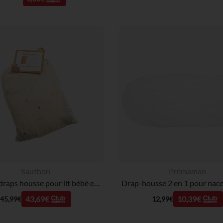
Sauthon
Prémaman
Lot de 2 draps housse pour lit bébé en mousseline de coton bio Orsino
43,69€
10,39€
45,99€
12,99€