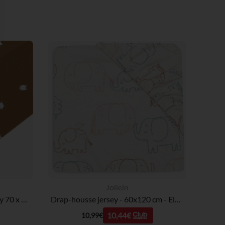
 Options
tres de confidentialité, en garantissant la conformité avec les
Jollein
Drap housse imprimé en jersey 70 x 140 cm Boubou
Drap-housse jersey - 60x120 cm - Elephant Tales
10,44€
10,99€