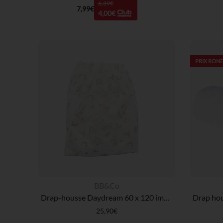
6,39€
7,99€
4,00€
PRIX ROND
BB&Co
Drap-housse Daydream 60 x 120 imprimés végétaux
25,90€