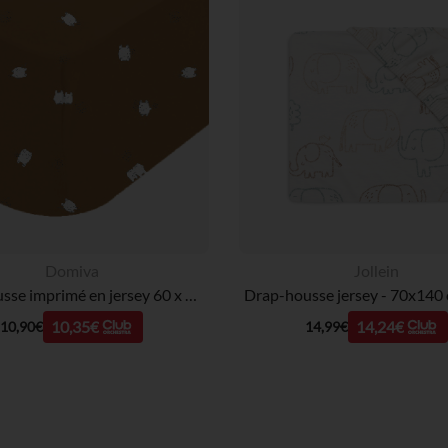
Domiva
Jollein
Drap housse imprimé en jersey 60 x 120 cm Boubou
10,35€
14,24€
10,90€
14,99€