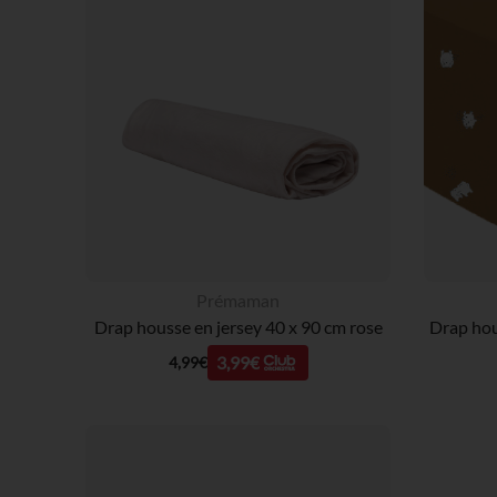
Prémaman
Drap housse en jersey 40 x 90 cm rose
3,99€
4,99€