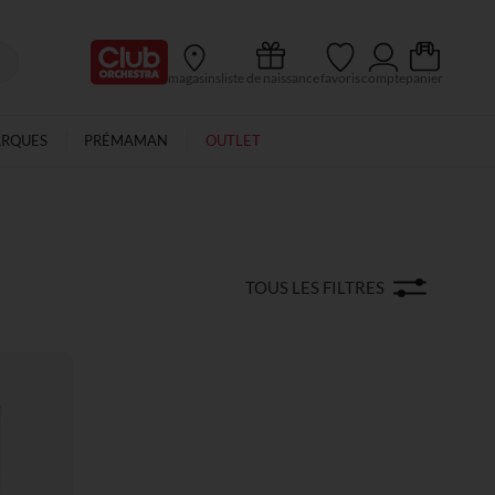
Ma Carte Club
magasins
liste de naissance
favoris
compte
panier
ARQUES
PRÉMAMAN
OUTLET
TOUS LES FILTRES