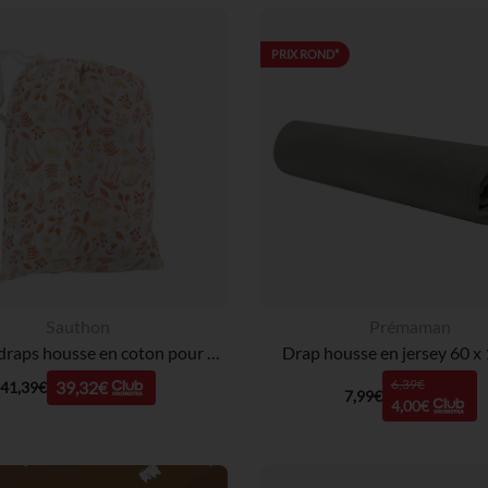
PRIX ROND*
Sauthon
Prémaman
Lot de 2 draps housse en coton pour lits 60 x 120 ou 70 x 140 cm - Esmée
Drap housse en jersey 60 x
6,39€
39,32€
41,39€
7,99€
4,00€