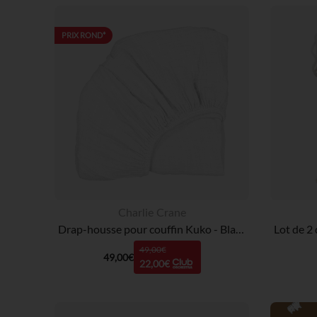
PRIX ROND*
Charlie Crane
Drap-housse pour couffin Kuko - Blanc
49,00€
49,00€
22,00€