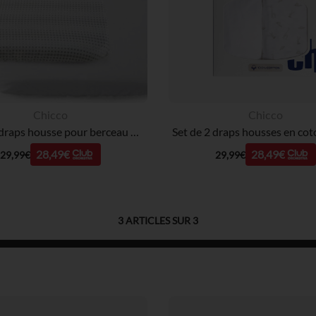
Chicco
Chicco
Lot de 2 draps housse pour berceau Next2Me - Air
28,49€
28,49€
29,99€
29,99€
3
ARTICLES SUR
3