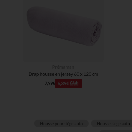
Prémaman
Drap housse en jersey 60 x 120 cm
6,39€
7,99€
Housse pour siège auto
Housse siege auto