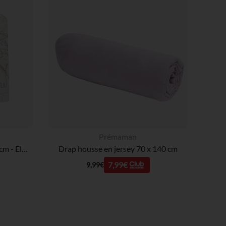
Prémaman
Drap-housse jersey - 70x140 cm - Elephant Tales
Drap housse en jersey 70 x 140 cm
7,99€
9,99€