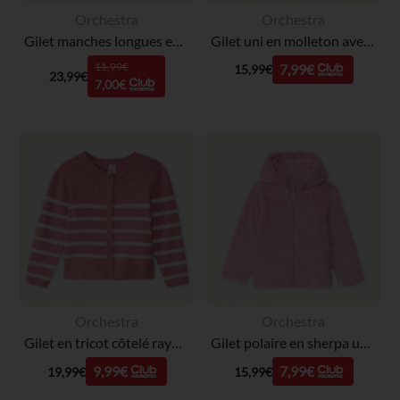
Orchestra
Orchestra
Gilet manches longues en tricot et pointelle pour bébé fille
Gilet uni en molleton avec cœur lurex brodé pour bébé fille
11,99€
7,99€
15,99€
23,99€
7,00€
Orchestra
Orchestra
Gilet en tricot côtelé rayé pour bébé fille
Gilet polaire en sherpa uni avec capuche pour bébé fille
9,99€
7,99€
19,99€
15,99€