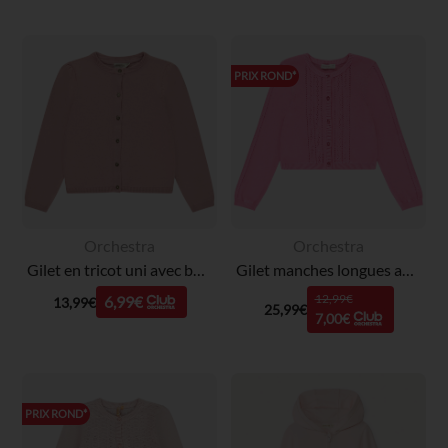
PRIX ROND*
Orchestra
Orchestra
Gilet en tricot uni avec boutons pailletés fille
Gilet manches longues avec jeux de points fille
12,99€
6,99€
13,99€
25,99€
7,00€
PRIX ROND*