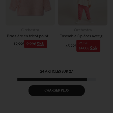
Orchestra
Orchestra
Brassière en tricot point mousse uni pour bébé fille
Ensemble 3 pièces avec gilet fleuri pour bébé fille
22,99€
9,99€
19,99€
45,99€
14,00€
24
ARTICLES SUR
27
CHARGER PLUS