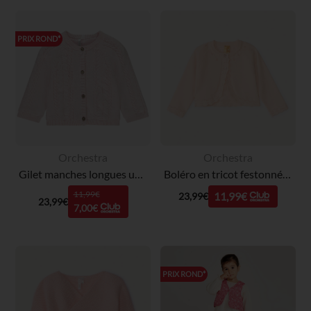
PRIX ROND*
Orchestra
Orchestra
Gilet manches longues uni en tricot doublé pour bébé fille
Boléro en tricot festonné pour bébé fille
11,99€
11,99€
23,99€
23,99€
7,00€
PRIX ROND*