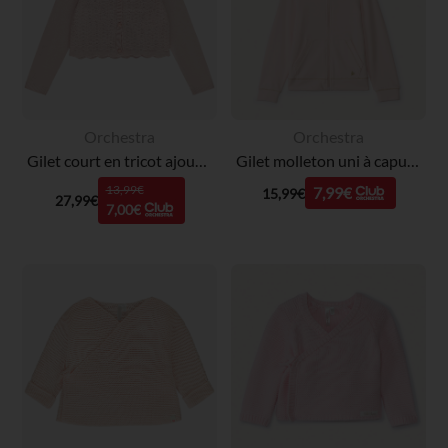
Orchestra
Orchestra
Gilet court en tricot ajouré fille
Gilet molleton uni à capuche fille
13,99€
7,99€
15,99€
27,99€
7,00€