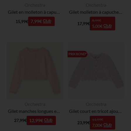
Orchestra
Orchestra
Gilet en molleton à capuche uni fille
Gilet molleton à capuche ludique pour bébé fille
8,99€
7,99€
15,99€
17,99€
5,00€
PRIX ROND*
Orchestra
Orchestra
Gilet manches longues en tricot fantaisie fille
Gilet court en tricot ajouré pour bébé fille
11,99€
12,99€
27,99€
23,99€
7,00€