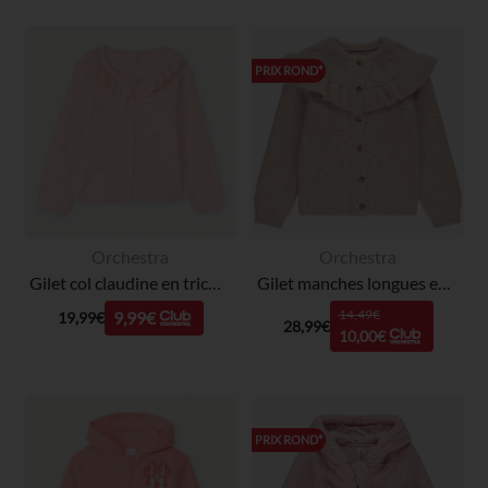
PRIX ROND*
Orchestra
Orchestra
Gilet col claudine en tricot avec broderie ajouré pour bébé fille
Gilet manches longues en tricot avec volantes fille
14,49€
9,99€
19,99€
28,99€
10,00€
PRIX ROND*