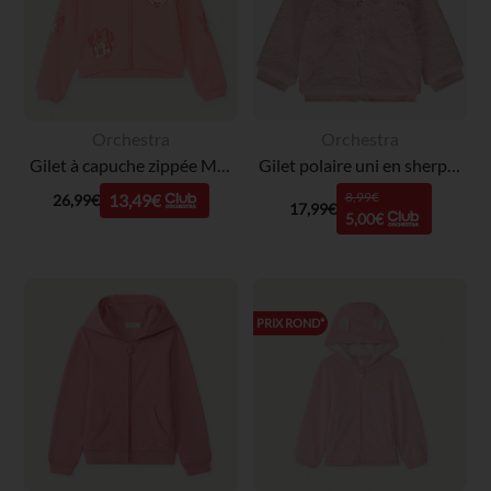
Orchestra
Orchestra
Gilet à capuche zippée Minnie Disney fille
Gilet polaire uni en sherpa pour bébé fille
8,99€
13,49€
26,99€
17,99€
5,00€
PRIX ROND*