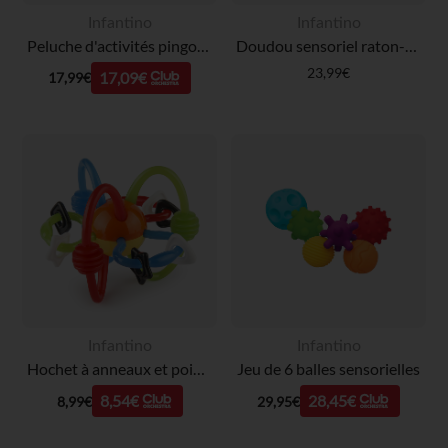
Infantino
Infantino
Peluche d'activités pingouin
Doudou sensoriel raton-laveur
23,99€
17,09€
17,99€
Infantino
Infantino
Hochet à anneaux et poignées multicolores
Jeu de 6 balles sensorielles
8,54€
28,45€
8,99€
29,95€