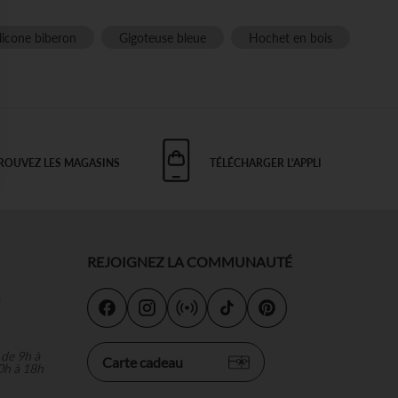
licone biberon
Gigoteuse bleue
Hochet en bois
ROUVEZ LES MAGASINS
TÉLÉCHARGER L'APPLI
 Options
tres de confidentialité, en garantissant la conformité avec les
REJOIGNEZ LA COMMUNAUTÉ
s
 de 9h à
Carte cadeau
0h à 18h