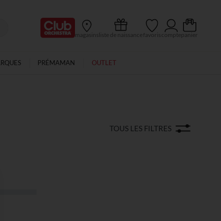
Ma Carte Club
magasins
liste de naissance
favoris
compte
panier
ARQUES
PRÉMAMAN
OUTLET
TOUS LES FILTRES