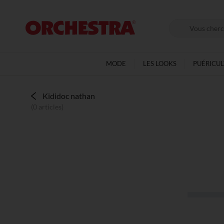
MODE
LES LOOKS
PUÉRICU
Kididoc nathan
(0 articles)