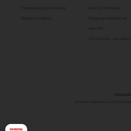
Partenariat puériculture
Live by Orchestra
Rappels produits
Espace professionnel
Nos DIY
Orches'troc - La collect
CGV
CGU
M
Orchestra adhère au code déontologi