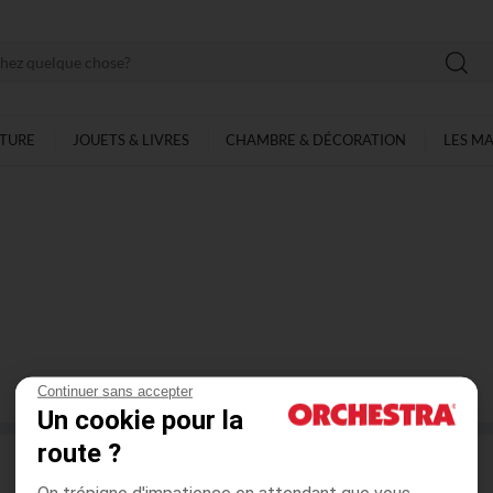
LTURE
JOUETS & LIVRES
CHAMBRE & DÉCORATION
LES M
Continuer sans accepter
0
ARTICLES SUR
0
Un cookie pour la
route ?
On trépigne d'impatience en attendant que vous