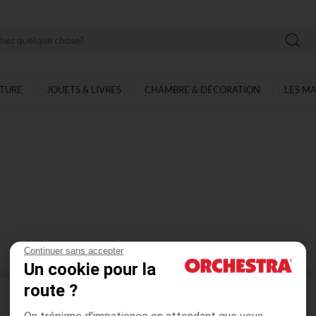
LTURE
JOUETS & LIVRES
CHAMBRE & DÉCORATION
LES M
Continuer sans accepter
0
ARTICLES SUR
0
Un cookie pour la
route ?
On trépigne d'impatience en attendant que vous