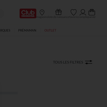
Ma Carte Club
magasins
liste de naissance
favoris
compte
panier
ARQUES
PRÉMAMAN
OUTLET
TOUS LES FILTRES