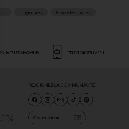
lanc
Lange disney
Poussettes doubles
ROUVEZ LES MAGASINS
TÉLÉCHARGER L'APPLI
 Options
tres de confidentialité, en garantissant la conformité avec les
REJOIGNEZ LA COMMUNAUTÉ
s
 de 9h à
Carte cadeau
0h à 18h