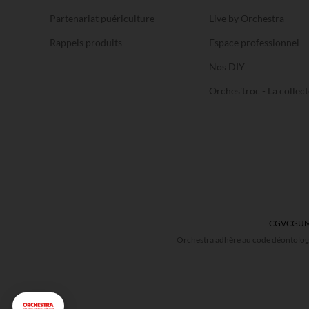
Partenariat puériculture
Live by Orchestra
Rappels produits
Espace professionnel
Nos DIY
Orches'troc - La collect
CGV
CGU
M
Orchestra adhère au code déontologi