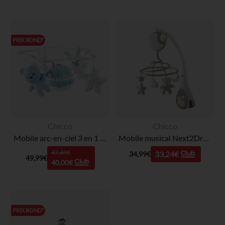
PRIX ROND*
Chicco
Chicco
Mobile arc-en-ciel 3 en 1 - Bleu
Mobile musical Next2Dreams 3 en 1 - Beige
47,49€
33,24€
34,99€
49,99€
40,00€
PRIX ROND*