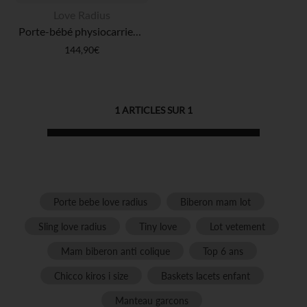
Love Radius
Porte-bébé physiocarrier 2 noir 0-36M
144,90€
1
ARTICLES SUR
1
Porte bebe love radius
Biberon mam lot
Sling love radius
Tiny love
Lot vetement
Mam biberon anti colique
Top 6 ans
Chicco kiros i size
Baskets lacets enfant
Manteau garcons