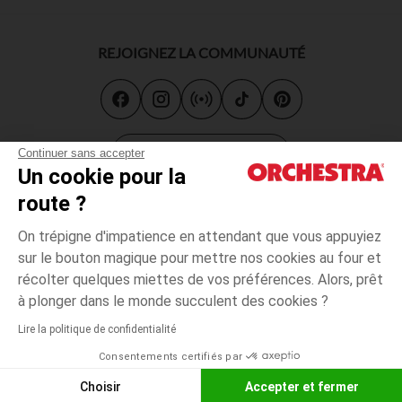
REJOIGNEZ LA COMMUNAUTÉ
Carte cadeau
Continuer sans accepter
Un cookie pour la
route ?
On trépigne d'impatience en attendant que vous appuyiez
sur le bouton magique pour mettre nos cookies au four et
récolter quelques miettes de vos préférences. Alors, prêt
CGV
CGU
Mentions légales
*Conditions des offres en cours
Données personnelles
à plonger dans le monde succulent des cookies ?
Accessibilité : non conforme
Lire la politique de confidentialité
Orchestra adhère au code déontologique de la Fédération du e-
commerce et de la vente à distance française (FEVAD) et au système
Consentements certifiés par
de Médiation du e-commerce
Choisir
Accepter et fermer
"