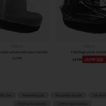
Chicco
Chicco
aire universelle pour nacelle
Habillage pluie nacell
12,99€
18,99€
19,99€
tte Joie
Poussettes joie
Poussettes double
Lot de 4 
Petits pots babybio
Coffret repas nattou