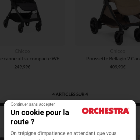
Chicco
Chicco
Poussette canne ultra-compacte WE 2 - Ebony
Poussette Bellagio 2 Ca
249,99€
409,90€
4
ARTICLES SUR
4
Continuer sans accepter
Un cookie pour la
route ?
On trépigne d'impatience en attendant que vous