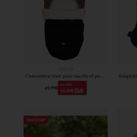
Chicco
Chancelière hiver pour nacelle et poussette Black
66,49€
69,99€
56,00€
PRIX ROND*