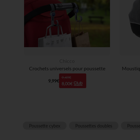
Chicco
Crochets universels pour poussette
Moustiqu
9,49€
9,99€
8,00€
Poussette cybex
Poussettes doubles
Pousse