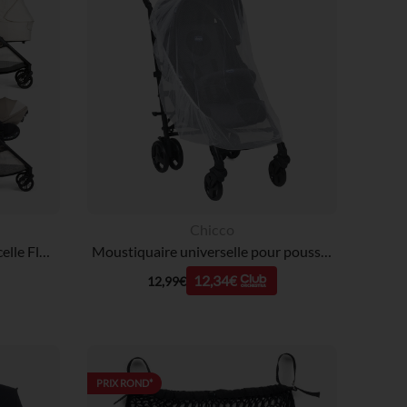
 Options
tres de confidentialité, en garantissant la conformité avec les
Chicco
Poussette trio Bellagio 2 + nacelle Flexi + coque First-Seat Recline amber glow
Moustiquaire universelle pour poussette
12,34€
12,99€
PRIX ROND*