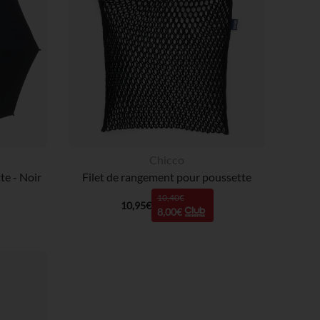
Chicco
te - Noir
Filet de rangement pour poussette
10,40€
10,95€
8,00€