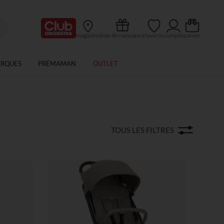
Ma Carte Club
magasins
liste de naissance
favoris
compte
panier
ARQUES
PRÉMAMAN
OUTLET
TOUS LES FILTRES