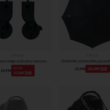
Chicco
Chicco
Adaptateurs siège auto pour poussette One4Ever
Ombrelle universelle pousset
23,74€
28,49€
29,99€
24,99€
15,00€