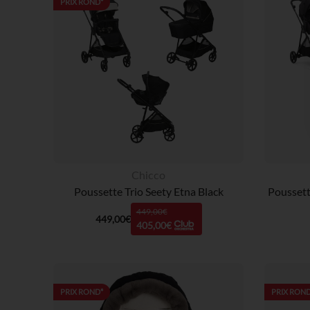
PRIX ROND*
Chicco
Poussette Trio Seety Etna Black
Poussett
449,00€
449,00€
405,00€
PRIX ROND*
PRIX ROND