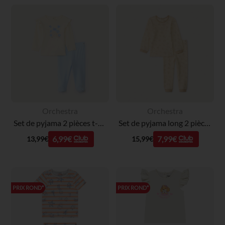
Orchestra
Orchestra
Set de pyjama 2 pièces t-shirt + pantalon print fleurs pour bébé fille (finitions différentes selon l'âge)
Set de pyjama long 2 pièces imprimé breakfast pour bébé garçon
6,99€
7,99€
13,99€
15,99€
PRIX ROND*
PRIX ROND*