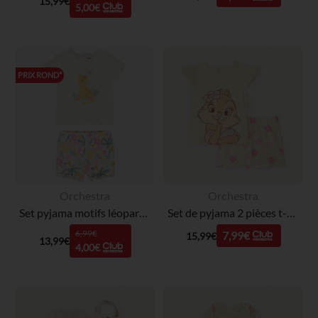
15,99€
5,00€
PRIX ROND*
Orchestra
Orchestra
Set pyjama motifs léopards pour bébé fille avec ouvertures différentes selon l'âge
Set de pyjama 2 pièces t-shirt + short Tic et Tac Disney pour bébé fille
6,99€
7,99€
15,99€
13,99€
4,00€