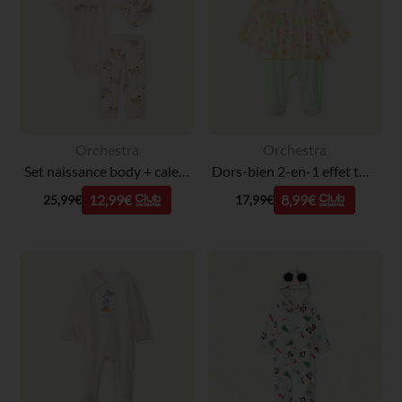
Orchestra
Orchestra
Set naissance body + caleçon + bavoir imprimé ourson pour bébé garçon
Dors-bien 2-en-1 effet tunique imprimé fantaisie koala pour bébé fille
12,99€
8,99€
25,99€
17,99€