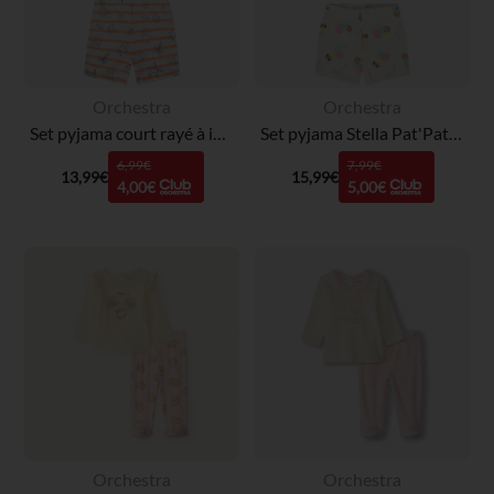
Orchestra
Orchestra
Set pyjama court rayé à imprimé marin pour bébé garçon
Set pyjama Stella Pat'Patrouille pour bébé fille avec ouvertures différentes selon l'âge
6,99€
7,99€
13,99€
15,99€
4,00€
5,00€
Orchestra
Orchestra