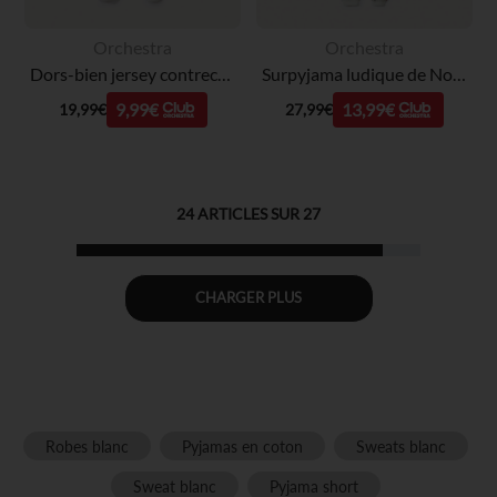
Orchestra
Orchestra
Dors-bien jersey contrecollé sherpa print Mickey Disney pour bébé garçon
Surpyjama ludique de Noël Mickey Disney en sherpa pour bébé
9,99€
13,99€
19,99€
27,99€
24
ARTICLES SUR
27
CHARGER PLUS
Robes blanc
Pyjamas en coton
Sweats blanc
Sweat blanc
Pyjama short