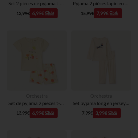
Set 2 pièces de pyjama t-shirt + pantalon motif breakfast pour bébé fille avec finitions différentes selon l'âge
Pyjama 2 pièces lapin en velours pour bébé fille avec finitions différentes selon l'âge
6,99€
7,99€
13,99€
15,99€
Orchestra
Orchestra
Set de pyjama 2 pièces t-shirt + short imprimé coccinelle pour bébé fille
Set pyjama long en jersey printé pour bébé garçon
6,99€
3,99€
13,99€
7,99€