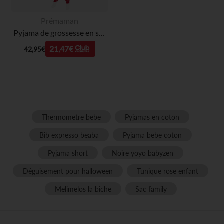
Prémaman
Pyjama de grossesse en sherpa et molleton avec élan brodé
21,47€
42,95€
Thermometre bebe
Pyjamas en coton
Bib expresso beaba
Pyjama bebe coton
Pyjama short
Noire yoyo babyzen
Déguisement pour halloween
Tunique rose enfant
Melimelos la biche
Sac family