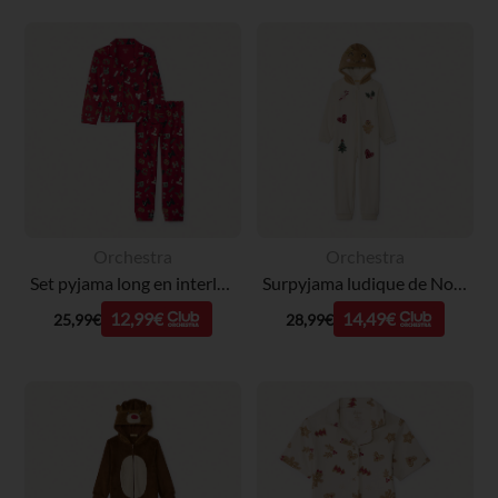
Orchestra
Orchestra
Set pyjama long en interlock imprimé Noël garçon
Surpyjama ludique de Noël en sherpa fille
12,99€
14,49€
25,99€
28,99€