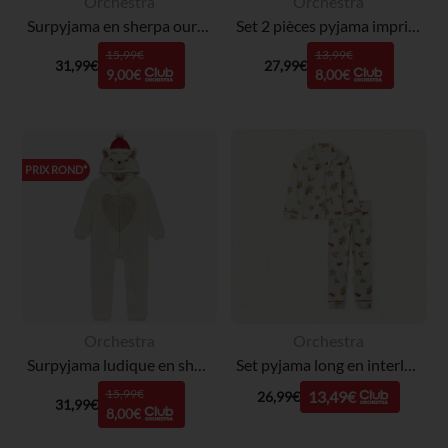
Orchestra
Orchestra
Surpyjama en sherpa ours avec bonnet de Noël garçon
Set 2 pièces pyjama imprimé Noël fantaisie garçon
15,99€
13,99€
31,99€
27,99€
9,00€
8,00€
PRIX ROND*
Orchestra
Orchestra
Surpyjama ludique en sherpa ours polaire de Noël fille
Set pyjama long en interlock imprimé Noël fille
15,99€
13,49€
26,99€
31,99€
8,00€