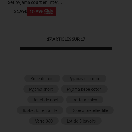
Set pyjama court en interlock imprimé Noël garçon
10,99€
21,99€
17
ARTICLES SUR
17
Robe de noel
Pyjamas en coton
Pyjama short
Pyjama bebe coton
Jouet de noel
Trotteur chien
Basket taille 26 fille
Robe à bretelles fille
Verre 360
Lot de 5 bavoirs