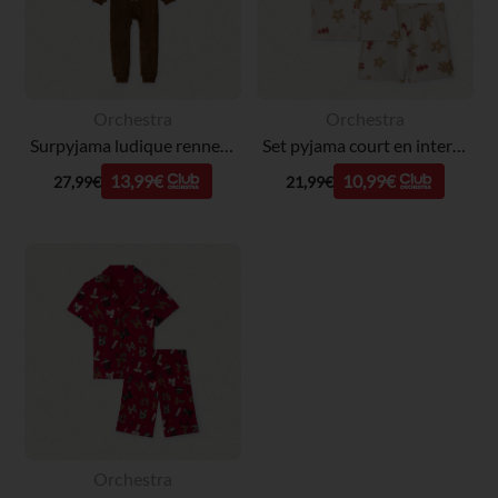
Orchestra
Orchestra
Surpyjama ludique renne de Noël en sherpa garçon
Set pyjama court en interlock imprimé Noël fille
13,99€
10,99€
27,99€
21,99€
Orchestra