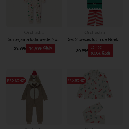
Orchestra
Orchestra
Surpyjama ludique de Noël Mickey Disney en sherpa pour enfant
Set 2 pièces lutin de Noël t-shirt + short avec bonnet garçon
15,49€
14,99€
29,99€
30,99€
9,00€
PRIX ROND*
PRIX ROND*