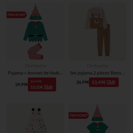
PRIX ROND*
Orchestra
Orchestra
Pyjama + bonnet de Noël lutin garçon
Set pyjama 2 pièces Renne de Noël en sherpa garçon
14,99€
13,49€
26,99€
29,99€
10,00€
PRIX ROND*