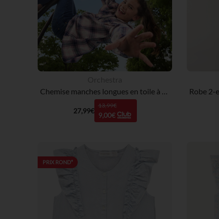
Orchestra
Chemise manches longues en toile à carreaux et volants fille
13,99€
27,99€
9,00€
PRIX ROND*