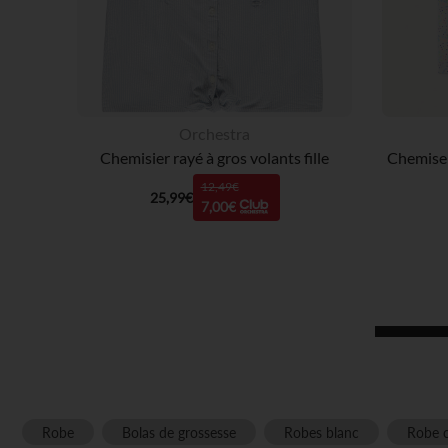
Orchestra
Chemisier rayé à gros volants fille
12,49€
25,99€
7,00€
Robe
Bolas de grossesse
Robes blanc
Robe 