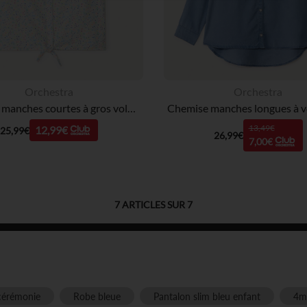
Notre plateforme vous permet d'adapter et de gérer vos paramè
Orchestra
Orchestra
Chemise manches courtes à gros volant imprimé fleuri fille
13,49€
12,99€
25,99€
26,99€
7,00€
7
ARTICLES SUR
7
cérémonie
Robe bleue
Pantalon slim bleu enfant
4m