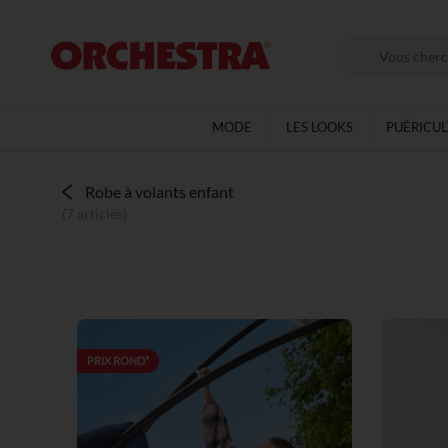
MODE
LES LOOKS
PUÉRICU
Robe à volants enfant
(7 articles)
PRIX ROND*