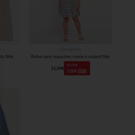
Orchestra
s fille
Robe sans manches rayée à volant fille
10,99€
21,99€
7,00€
 Options