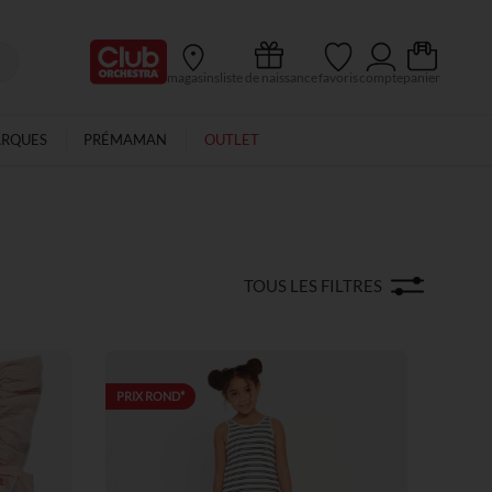
Ma Carte Club
magasins
liste de naissance
favoris
compte
panier
ARQUES
PRÉMAMAN
OUTLET
TOUS LES FILTRES
PRIX ROND*