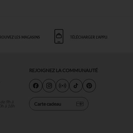
ROUVEZ LES MAGASINS
TÉLÉCHARGER L'APPLI
REJOIGNEZ LA COMMUNAUTÉ
s
 de 9h à
Carte cadeau
0h à 18h