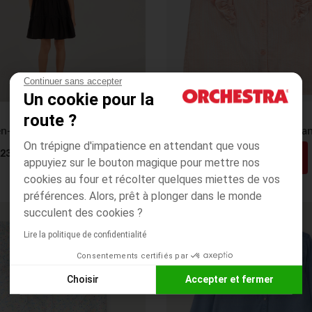
Continuer sans accepter
Un cookie pour la
Orchestra
Orchestra
route ?
Robe 2-en-1 en bi-matière unie à volants fille
Chemisier rayé à gros volant
On trépigne d'impatience en attendant que vous
12,49€
11,99€
23,99€
25,99€
appuyiez sur le bouton magique pour mettre nos
7,00€
cookies au four et récolter quelques miettes de vos
préférences. Alors, prêt à plonger dans le monde
succulent des cookies ?
PRIX ROND*
Lire la politique de confidentialité
Consentements certifiés par
Choisir
Accepter et fermer
Axeptio consent
Plateforme de Gestion du Consentement : Personnalisez vos