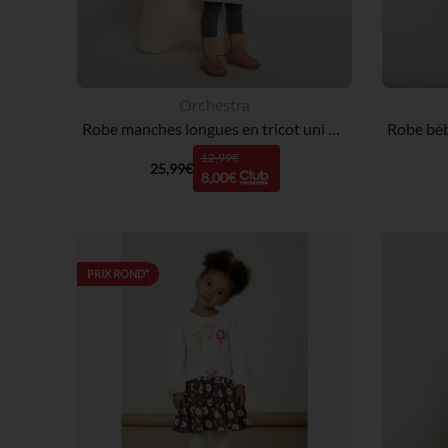
Orchestra
Robe manches longues en tricot uni pour bébé fille
12,99€
25,99€
8,00€
PRIX ROND*