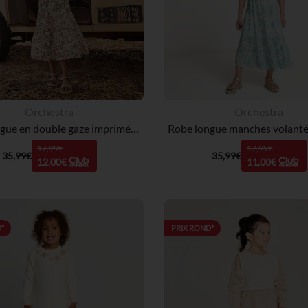
Orchestra
Orchestra
Robe longue en double gaze imprimé floral fille
17,99€
17,99€
35,99€
35,99€
12,00€
11,00€
*
PRIX ROND*