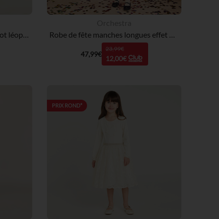
Orchestra
Robe manches longues en tricot léopard fille
Robe de fête manches longues effet 2 en 1 bi-matière fille
23,99€
47,99€
12,00€
PRIX ROND*