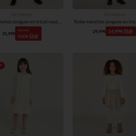
Orchestra
Orchestra
Robe manches longues en tricot rayé fille
15,99€
14,99€
29,99€
31,99€
9,00€
*