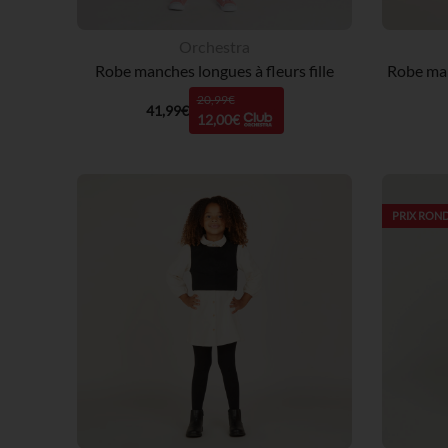
Orchestra
Robe manches longues à fleurs fille
20,99€
41,99€
12,00€
PRIX ROND