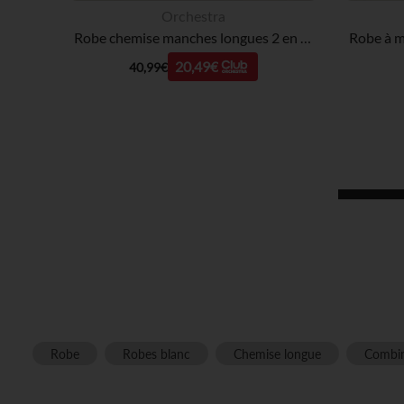
Orchestra
Robe chemise manches longues 2 en 1 fille
20,49€
40,99€
Robe
Robes blanc
Chemise longue
Combin