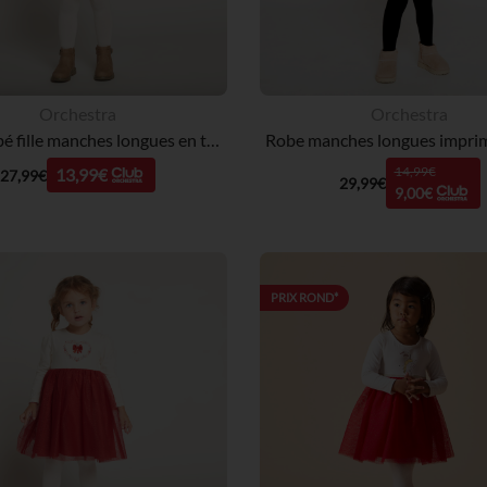
Orchestra
Orchestra
Robe bébé fille manches longues en tricot jacquard
14,99€
13,99€
27,99€
29,99€
9,00€
PRIX ROND*