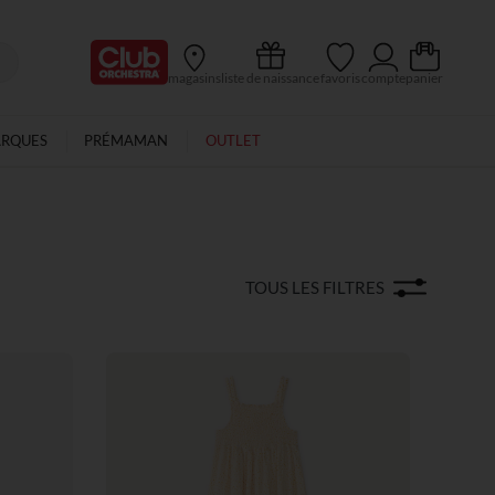
Ma Carte Club
magasins
liste de naissance
favoris
compte
panier
ARQUES
PRÉMAMAN
OUTLET
TOUS LES FILTRES