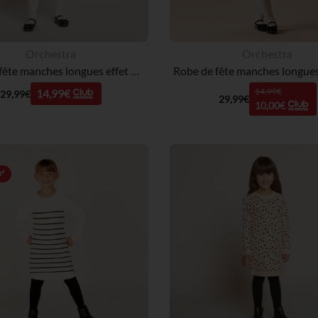
Orchestra
Orchestra
Robe de fête manches longues effet 2 en 1 pour bébé fille
14,99€
14,99€
29,99€
29,99€
10,00€
*