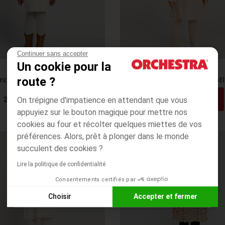
Continuer sans accepter
Un cookie pour la
Orchestra
Orchestra
Robe manches longues en tricot et fleurs brodées pour bébé fille
route ?
13,99€
17,99€
27,99€
35,99€
On trépigne d'impatience en attendant que vous
9,00€
11,00€
appuyiez sur le bouton magique pour mettre nos
cookies au four et récolter quelques miettes de vos
préférences. Alors, prêt à plonger dans le monde
succulent des cookies ?
PRIX ROND*
Lire la politique de confidentialité
Consentements certifiés par
Choisir
Accepter et fermer
Axeptio consent
Plateforme de Gestion du Consentement : Personnalisez vos
Notre plateforme vous permet d'adapter et de gérer vos paramè