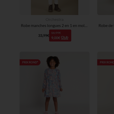
Orchestra
Robe manches longues 2 en 1 en molleton quilté imprimé fleuri pour bébé fille
16,99€
33,99€
9,00€
PRIX ROND*
PRIX ROND