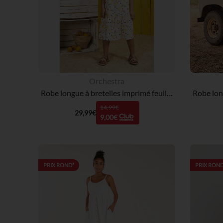
Orchestra
Robe longue à bretelles imprimé feuilles fille
14,99€
29,99€
9,00€
PRIX ROND*
PRIX ROND