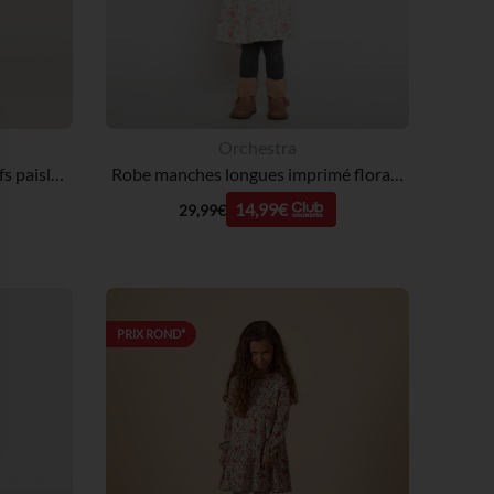
Orchestra
Robe manches longues à motifs paisley 2-en-1 pour bébé fille
Robe manches longues imprimé floral pour bébé fille
14,99€
29,99€
PRIX ROND*
 Options
tres de confidentialité, en garantissant la conformité avec les