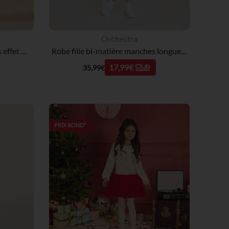
Orchestra
Robe de fête manches longues effet 2 en 1 bi-matière pour bébé fille
Robe fille bi-matière manches longues broderie fleurie
17,99€
35,99€
PRIX ROND*