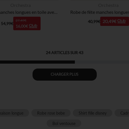
Orchestra
Orchestra
Robe à manches longues en toile avec fleurs 3D fille
27,49€
20,49€
40,99€
54,99€
16,00€
24
ARTICLES SUR
43
CHARGER PLUS
aison longue
Robe rose bebe
Shirt fille disney
Cadr
Bol ventouse