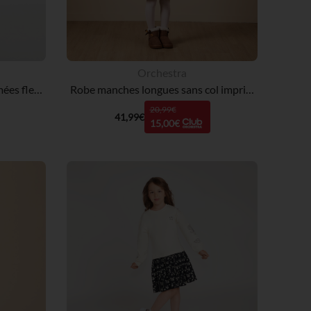
Orchestra
Robe manches longues imprimées fleurs plates pour bébé fille
Robe manches longues sans col imprimé fleurs fille
20,99€
41,99€
15,00€