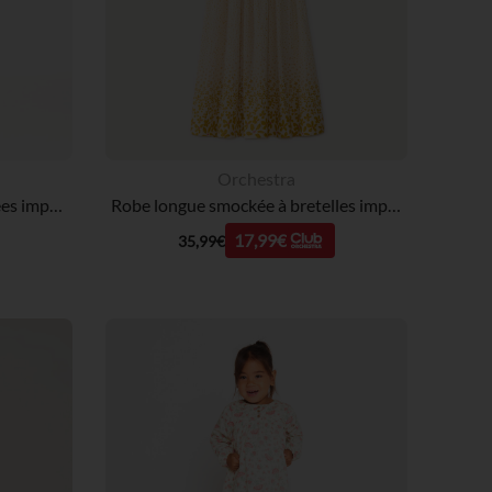
Orchestra
Robe longue manches volantées imprimée fleurs fille
Robe longue smockée à bretelles imprimé fleurs fille
17,99€
35,99€