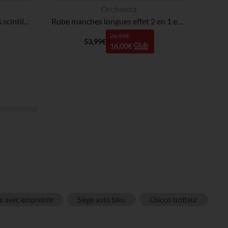
Orchestra
Robe de fête manches longues scintillante effet 2 en 1 fille
Robe manches longues effet 2 en 1 en tulle brodé fille
26,99€
53,99€
16,00€
e avec empreinte
Siege auto bleu
Chicco trotteur