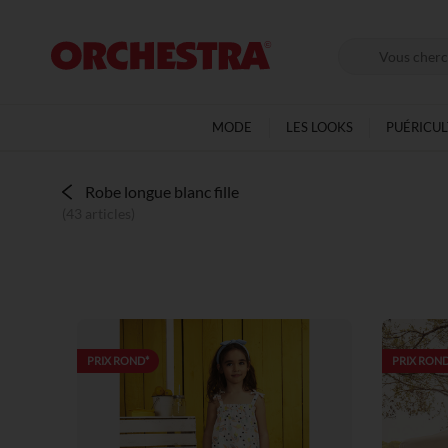
MODE
LES LOOKS
PUÉRICU
Robe longue blanc fille
(43 articles)
PRIX ROND*
PRIX ROND