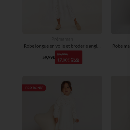
Prémaman
Robe longue en voile et broderie anglaise pour femme enceinte
29,99€
59,99€
17,00€
PRIX ROND*