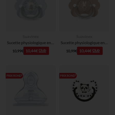
Suavinex
Suavinex
Sucette physiologique en silicone SX PRO Wonderland Butterfly 0-6M décorée en bleu
Sucette physiologique en silicone SX PRO Wonderland Papillon 0-6M décorée en beige
10,44€
10,44€
10,99€
10,99€
PRIX ROND*
PRIX ROND*