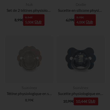
Nuk
Dodie
Set de 2 tétines physiologiques First Choice+ taille M 6-18 mois
Sucette en silicone physiologique 0-6 mois (modèle aléatoire)
8,54€
5,78€
8,99€
6,09€
5,00€
4,00€
Suavinex
Suavinex
Tétine physiologique en silicone SX PRO Wonder 0-6M Beige intense
Sucette physiologique en silicone SX PRO Wonderland Butterfly 6-18 mois décorée en bleu
8,99€
10,44€
10,99€