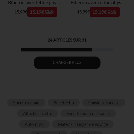
Biberon avec tétine physiologique SX PRO M 270ml Wonderland Liberty bleu
Biberon avec tétine physiologique SX PRO M 270ml Wonderland Liberty rose
15,19€
15,19€
15,99€
15,99€
24
ARTICLES SUR
31
CHARGER PLUS
Sucettes mam
Sucette bb
Suavinex sucette
Attache sucette
Sucette mam naissance
Auto r129
Matelas à langer de voyage