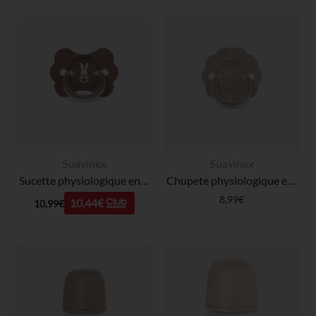
Suavinex
Suavinex
Sucette physiologique en silicone SX PRO Wonderland Papillon 6-18M décorée marron
Chupete physiologique en silicone SX PRO Wonder 6-18M beige intense
8,99€
10,44€
10,99€