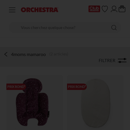
4moms mamaroo
(2 articles)
FILTRER
PRIX ROND*
PRIX ROND*