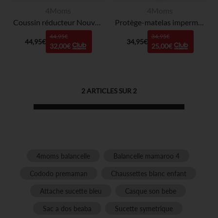
4Moms
4Moms
Coussin réducteur Nouveau-né MamaRoo 5 - Maroon Plush
Protège-matelas imperméable pour MamaRoo Sleep
44,95€
34,95€
44,95€
34,95€
32,00€
25,00€
2
ARTICLES SUR
2
4moms balancelle
Balancelle mamaroo 4
Cododo premaman
Chaussettes blanc enfant
Attache sucette bleu
Casque son bebe
Sac a dos beaba
Sucette symetrique