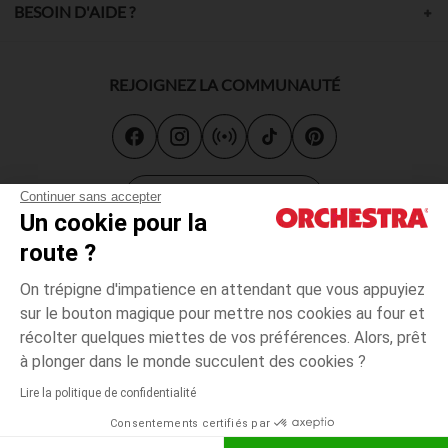
BESOIN D'AIDE ?
REJOIGNEZ LA COMMUNAUTÉ
Carte cadeau
Continuer sans accepter
Un cookie pour la
route ?
On trépigne d'impatience en attendant que vous appuyiez
sur le bouton magique pour mettre nos cookies au four et
récolter quelques miettes de vos préférences. Alors, prêt
CGV
CGU
Mentions légales
*Conditions des offres en cours
Données personnelles
à plonger dans le monde succulent des cookies ?
Accessibilité : non conforme
Lire la politique de confidentialité
Orchestra adhère au code déontologique de la Fédération du e-
commerce et de la vente à distance française (FEVAD) et au système
Consentements certifiés par
de Médiation du e-commerce