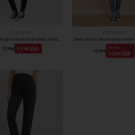
Prémaman
Prémaman
Legging de grossesse à bandeau haut uni
24,99€
8,99€
17,99€
49,99€
14,00€