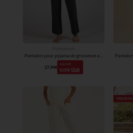
Prémaman
Pantalon pour pyjama de grossesse avec bandeau haut
13,99€
27,99€
8,00€
PRIX ROND