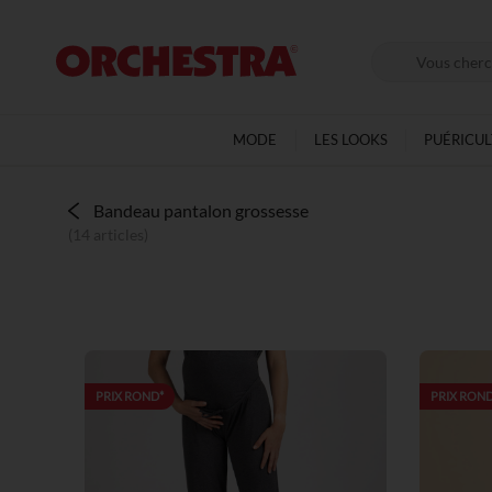
MODE
LES LOOKS
PUÉRICU
Bandeau pantalon grossesse
(14 articles)
PRIX ROND*
PRIX ROND