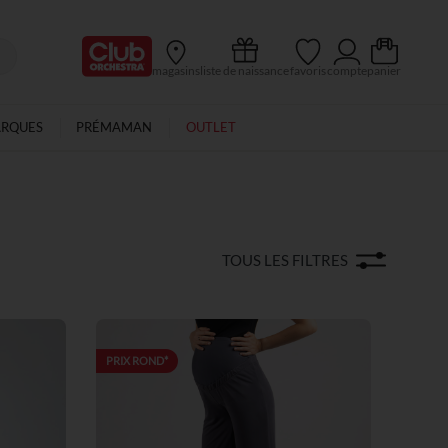
Ma Carte Club
magasins
liste de naissance
favoris
compte
panier
ARQUES
PRÉMAMAN
OUTLET
TOUS LES FILTRES
PRIX ROND*