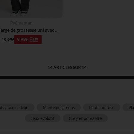
Prémaman
Caleçon large de grossesse uni avec bandeau haut
9,99€
19,99€
14
ARTICLES SUR
14
issance cadeau
Manteau garcons
Pantalon rose
Pl
Jeux evolutif
Cosy et poussette