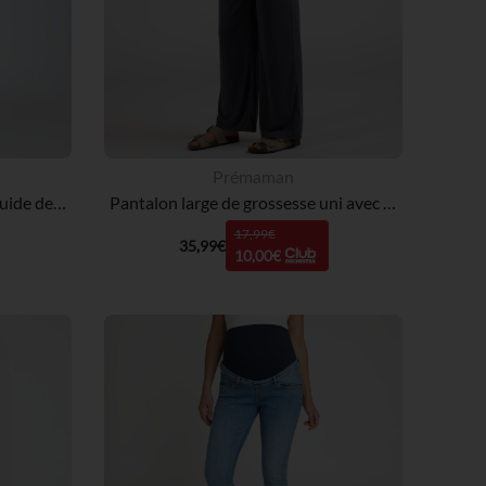
Prémaman
Pantalon de pyjama large et fluide de grossesse avec bandeau haut
Pantalon large de grossesse uni avec bandeau haut
17,99€
35,99€
10,00€