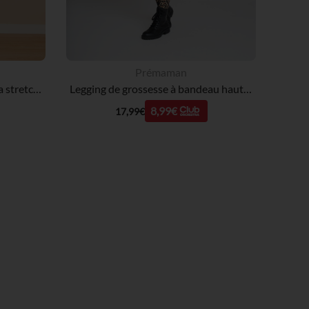
Prémaman
Jean skinny de grossesse extra stretch à bandeau haut
Legging de grossesse à bandeau haut imprimé léopard
8,99€
17,99€