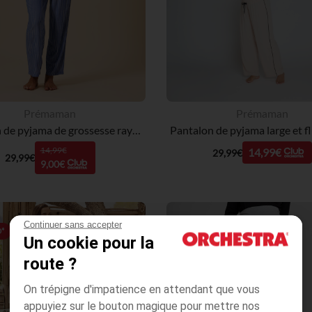
Prémaman
Prémaman
Pantalon de pyjama de grossesse rayé avec bandeau haut
14,99€
14,99€
29,99€
29,99€
9,00€
Continuer sans accepter
*
PRIX ROND*
Un cookie pour la
route ?
On trépigne d'impatience en attendant que vous
appuyiez sur le bouton magique pour mettre nos