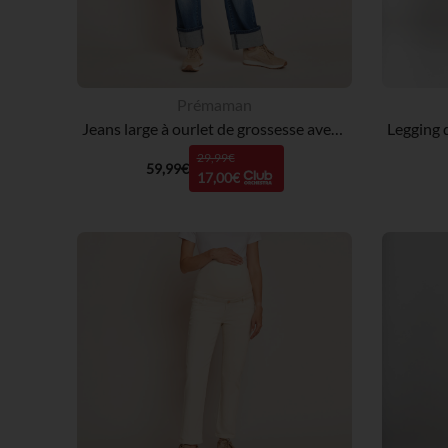
Prémaman
Jeans large à ourlet de grossesse avec bandeau haut
29,99€
59,99€
17,00€