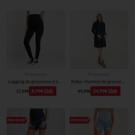
Prémaman
Prémaman
Legging de grossesse à bandeau haut uni
Robe-chemise de grossesse en denim
8,99€
24,99€
17,99€
49,99€
PRIX ROND*
PRIX ROND*