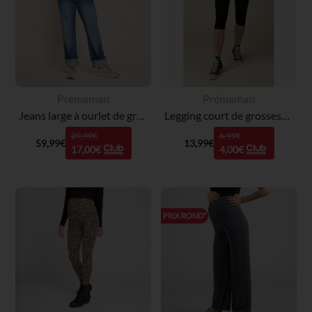
Prémaman
Prémaman
Jeans large à ourlet de grossesse avec bandeau haut
Legging court de grossesse en jersey
29,99€
6,99€
59,99€
13,99€
17,00€
4,00€
PRIX ROND*