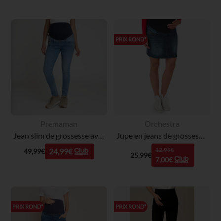
PRIX ROND*
Prémaman
Orchestra
Jean slim de grossesse avec bandeau haut
Jupe en jeans de grossesse effect used et crinkle
12,99€
24,99€
49,99€
25,99€
7,00€
PRIX ROND*
PRIX ROND*