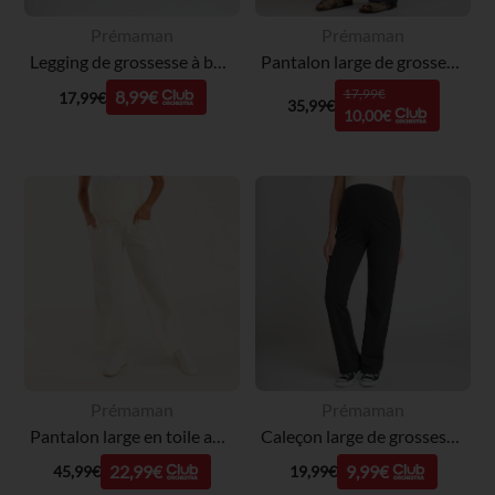
Prémaman
Prémaman
Legging de grossesse à bandeau haut imprimé léopard
Pantalon large de grossesse uni avec bandeau haut
17,99€
8,99€
17,99€
35,99€
10,00€
Prémaman
Prémaman
Pantalon large en toile avec bandeau de grossesse haut
Caleçon large de grossesse uni avec bandeau haut
22,99€
9,99€
45,99€
19,99€