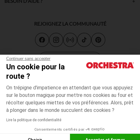
BESOIN D'AIDE ?
REJOIGNEZ LA COMMUNAUTÉ
Carte cadeau
Continuer sans accepter
Un cookie pour la
route ?
On trépigne d'impatience en attendant que vous appuyiez
sur le bouton magique pour mettre nos cookies au four et
récolter quelques miettes de vos préférences. Alors, prêt
CGV
CGU
Mentions légales
*Conditions des offres en cours
Données personnelles
à plonger dans le monde succulent des cookies ?
Accessibilité : non conforme
Lire la politique de confidentialité
Orchestra adhère au code déontologique de la Fédération du e-
commerce et de la vente à distance française (FEVAD) et au système
Consentements certifiés par
de Médiation du e-commerce