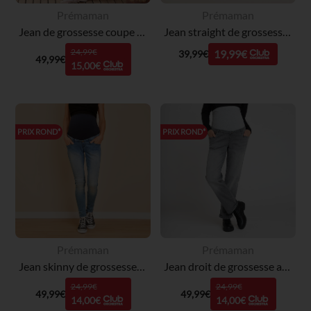
Prémaman
Prémaman
Jean de grossesse coupe large avec bandeau haut
Jean straight de grossesse avec bandeau haut
24,99€
19,99€
39,99€
49,99€
15,00€
PRIX ROND*
PRIX ROND*
Prémaman
Prémaman
Jean skinny de grossesse extra stretch à bandeau haut
Jean droit de grossesse avec bandeau haut
24,99€
24,99€
49,99€
49,99€
14,00€
14,00€