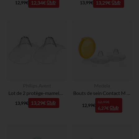
12,34€
13,29€
12,99€
13,99€
Philips Avent
Medela
Lot de 2 protège-mamelons M 21 mm
Bouts de sein Contact M - 2 pièces
12,99€
13,29€
13,99€
12,99€
6,27€