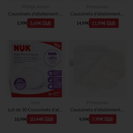
Philips Avent
Prémaman
Coussinets d’allaitement jetables jour et nuit x24
Coussinets d'allaitement jetables x100
5,69€
11,99€
5,99€
14,99€
Nuk
Prémaman
Lot de 30 Coussinets d'allaitement High Performance
Coussinets d'allaitement lavables en viscose de bambou x6
10,44€
7,99€
10,99€
9,99€