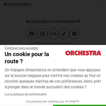
BESOIN D'AIDE ?
REJOIGNEZ LA COMMUNAUTÉ
Carte cadeau
Continuer sans accepter
Un cookie pour la
route ?
On trépigne d'impatience en attendant que vous appuyiez
sur le bouton magique pour mettre nos cookies au four et
récolter quelques miettes de vos préférences. Alors, prêt
CGV
CGU
Mentions légales
*Conditions des offres en cours
Données personnelles
à plonger dans le monde succulent des cookies ?
Accessibilité : non conforme
Lire la politique de confidentialité
Orchestra adhère au code déontologique de la Fédération du e-
commerce et de la vente à distance française (FEVAD) et au système
Consentements certifiés par
de Médiation du e-commerce