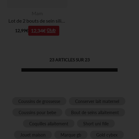
Mam
Lot de 2 bouts de sein silicone avec boîte de stérilisation
12,34€
12,99€
23
ARTICLES SUR
23
Coussins de grossesse
Conserver lait maternel
Coussins pour bebe
Bout de seins allaitement
Coquilles allaitement
Short uni fille
Jouet maison
Marque gb
Gold cybex