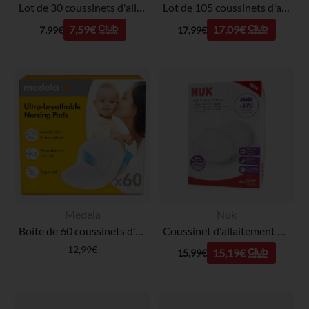
Lot de 30 coussinets d'allaitement jetables
Lot de 105 coussinets d'allaitement jetables
7,59€
17,09€
7,99€
17,99€
Medela
Nuk
Boite de 60 coussinets d'allaitement ultra-respirants - Jetables
Coussinet d'allaitement High Performance x60
12,99€
15,19€
15,99€