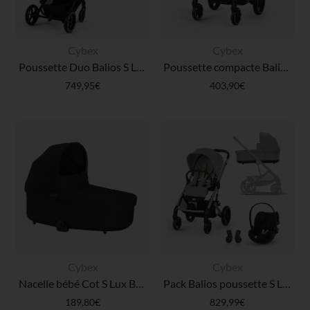
Cybex
Cybex
Poussette Duo Balios S Lux 2026 + Nacelle Pliable Moon Black
Poussette compacte Balios S Lux taupe/chocolate brown
749,95€
403,90€
Cybex
Cybex
Nacelle bébé Cot S Lux Balios 2023 - Moon Black
Pack Balios poussette S Lux + nacelle Cot S + siège-auto i-Size cloud G avec connecteurs Stone Grey
189,80€
829,99€