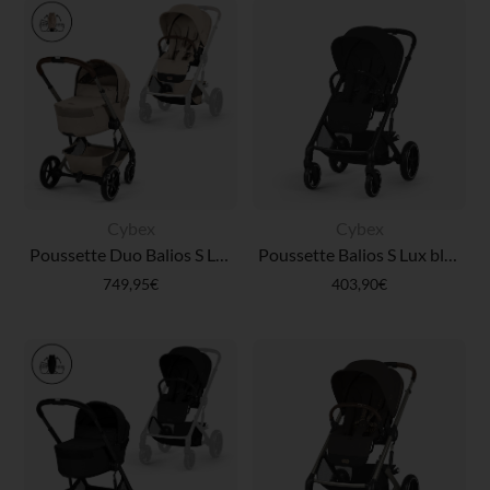
Cybex
Cybex
Poussette Duo Balios S Lux 2026 + Nacelle Pliable Almond Beige
Poussette Balios S Lux black/moon black
749,95€
403,90€