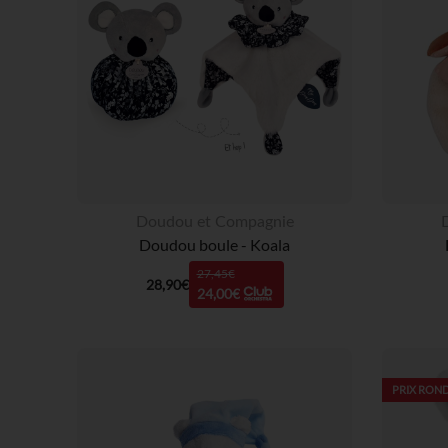
Doudou et Compagnie
Doudou boule - Koala
27,45€
28,90€
24,00€
PRIX ROND