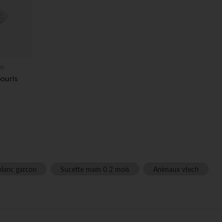
e
Souris
blanc garcon
Sucette mam 0 2 mois
Animaux vtech