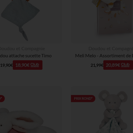
Doudou et Compagnie
Doudou et Compagni
ou attache sucette Timo
Meli Melo - Assortiment de
18,90€
20,89€
19,90€
21,99€
*
PRIX ROND*