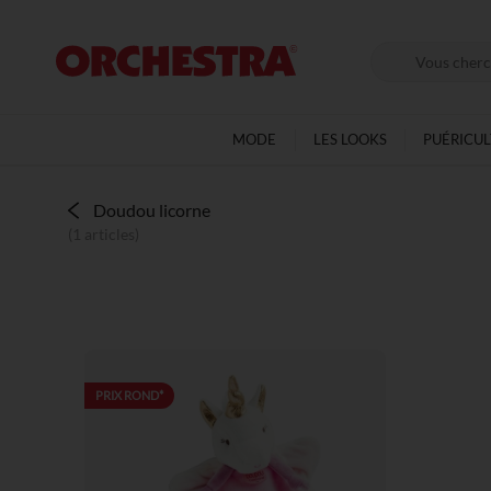
MODE
LES LOOKS
PUÉRICU
Doudou licorne
(1 articles)
PRIX ROND*