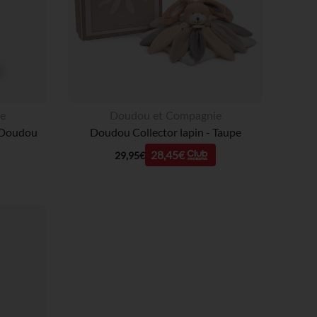
e
Doudou et Compagnie
 Doudou
Doudou Collector lapin - Taupe
28,45€
29,95€