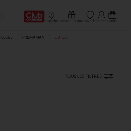
Ma Carte Club
magasins
liste de naissance
favoris
compte
panier
ARQUES
PRÉMAMAN
OUTLET
TOUS LES FILTRES