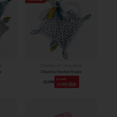
 Options
tres de confidentialité, en garantissant la conformité avec les
e
Doudou et Compagnie
a
Doudou Hochet Koala
21,84€
22,99€
19,00€