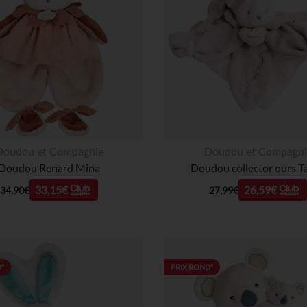
Doudou et Compagnie
Doudou et Compagni
Doudou Renard Mina
Doudou collector ours T
33,15€
26,59€
34,90€
27,99€
*
PRIX ROND*