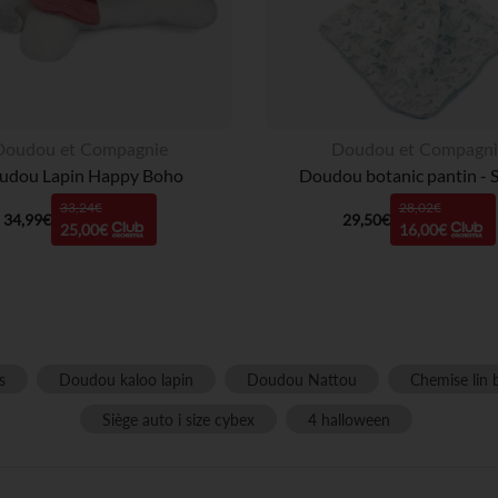
Doudou et Compagnie
Doudou et Compagni
udou Lapin Happy Boho
Doudou botanic pantin - 
33,24€
28,02€
34,99€
29,50€
25,00€
16,00€
s
Doudou kaloo lapin
Doudou Nattou
Chemise lin 
Siège auto i size cybex
4 halloween