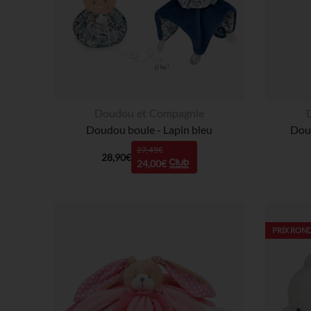
Doudou et Compagnie
Doudou boule - Lapin bleu
Doud
27,45€
28,90€
24,00€
PRIX ROND