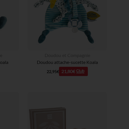
e
Doudou et Compagnie
oala
Doudou attache-sucette Koala
21,80€
22,95€