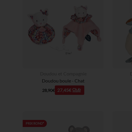
Doudou et Compagnie
Doudou boule - Chat
27,45€
28,90€
PRIX ROND*