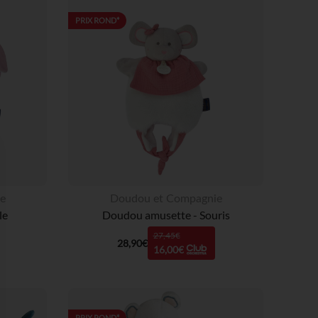
PRIX ROND*
e
Doudou et Compagnie
le
Doudou amusette - Souris
27,45€
28,90€
16,00€
PRIX ROND*