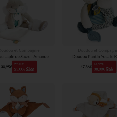
Doudou et Compagnie
Doudou et Compagni
u Lapin de Sucre - Amande
Doudou Pantin Yoca le K
29,40€
44,99€
30,95€
47,36€
25,00€
38,00€