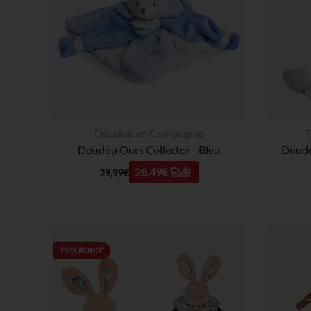
Doudou et Compagnie
Doudou Ours Collector - Bleu
Doudo
28,49€
29,99€
PRIX ROND*